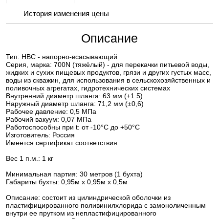
История изменения цены
Описание
Тип: НВС - напорно-всасывающий
Серия, марка: 700N (тяжёлый) - для перекачки питьевой воды,
жидких и сухих пищевых продуктов, грязи и других густых масс,
воды из скважин, для использования в сельскохозяйственных и
поливочных агрегатах, гидротехнических системах
Внутренний диаметр шланга: 63 мм (±1.5)
Наружный диаметр шланга: 71,2 мм (±0,6)
Рабочее давление: 0,5 МПа
Рабочий вакуум: 0,07 МПа
Работоспособны при t: от -10°С до +50°С
Изготовитель: Россия
Имеется сертификат соответствия
Вес 1 п.м.: 1 кг
Минимальная партия: 30 метров (1 бухта)
Габариты бухты: 0,95м х 0,95м х 0,5м
Описание: состоит из цилиндрической оболочки из
пластифицированного поливинилхлорида с замоноличенным
внутри ее прутком из непластифицированного