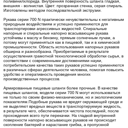
поливинилхлорида. Внутренняя поверхность шланга гладкая,
внешняя - волнистая. Цвет: прозрачная стенка, серая спираль.
Изготовлены методом последовательной экструзии.
Рукава серии 700 N практически нечувствительны к негативным
природным воздействиям и успешно применяются для
транспортировки агрессивных жидкостей. Спиральные
напорные и спиральные напорно всасывающие рукава
устойчивы к маслу и бензину, прямым солнечным лучам, а
потому могут применяться как в пищевой, так и в химической
промышленности. Область использования напорных рукавов
обширна и разнообразна. Приобретаемые в результате
осуществления грамотной технологической обработки сырья, в
соответствии с современными достижениями науки,
потребительские качества таких рукавов успешно применяются
в различных сферах деятельности человека, помогая повысить
удобство и оперативность проведения многих
производственных процессов.
Армированные пищевые шланги более прочные. В качестве
пищевых шлангов, модели серии 700 N могут использоваться
не только по своим физико-механическим, но и экологическим
показателям.Подобные рукава не вредят окружающей среде и
не выделяют вредных веществ в транспортируемую жидкость,
в результате чего, обеспечивается чистота последней, после
прохождения всего пути перекачки. На гладкой внутренней
поверхности напорно всасывающих рукавов не происходит
скопление бактерий и нарастание грибка, а пропускной