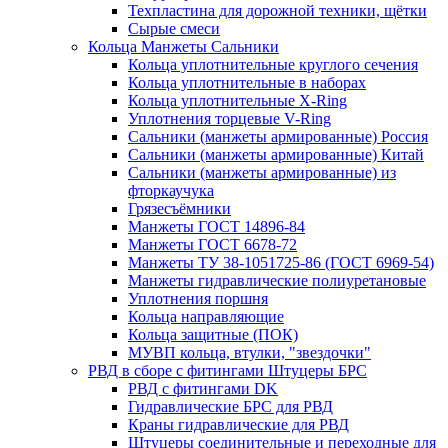
Техпластина для дорожной техники, щётки
Сырые смеси
Кольца Манжеты Сальники
Кольца уплотнительные круглого сечения
Кольца уплотнительные в наборах
Кольца уплотнительные Х-Ring
Уплотнения торцевые V-Ring
Сальники (манжеты армированные) Россия
Сальники (манжеты армированные) Китай
Сальники (манжеты армированные) из
фторкаучука
Грязесъёмники
Манжеты ГОСТ 14896-84
Манжеты ГОСТ 6678-72
Манжеты ТУ 38-1051725-86 (ГОСТ 6969-54)
Манжеты гидравлические полиуретановые
Уплотнения поршня
Кольца направляющие
Кольца защитные (ПОК)
МУВП кольца, втулки, "звездочки"
РВД в сборе с фитингами Штуцеры БРС
РВД с фитингами DK
Гидравлические БРС для РВД
Краны гидравлические для РВД
Штуцеры соединительные и переходные для