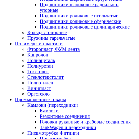
Подшипники шариковые радиально-
упорные
Подшипники роликовые игольчатые
Подшипники роликовые сферические
Подшипники роликовые цилиндрические
Кольца стопорные
Пружины тарельчатые
Полимеры и пластики
Фторопласт, ФУМ-лента
Капролон
Полиацеталь
Полиуретан
Текстолит
Стеклотекстолит
Полиэтилен
Винипласт
Оргстекло
Промышленные товары
Камлоки (переходники)
Камлоки
Ремонтные соединения
Головки рукавные и крабовые соединения
TankWagen и переходники
Пневмотрубка Фитинги
Пневмотрубка