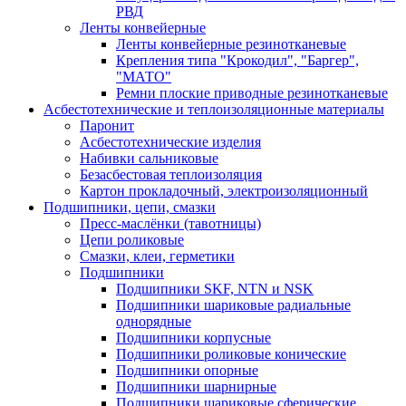
РВД
Ленты конвейерные
Ленты конвейерные резинотканевые
Крепления типа "Крокодил", "Баргер",
"МАТО"
Ремни плоские приводные резинотканевые
Асбестотехнические и теплоизоляционные материалы
Паронит
Асбестотехнические изделия
Набивки сальниковые
Безасбестовая теплоизоляция
Картон прокладочный, электроизоляционный
Подшипники, цепи, смазки
Пресс-маслёнки (тавотницы)
Цепи роликовые
Смазки, клеи, герметики
Подшипники
Подшипники SKF, NTN и NSK
Подшипники шариковые радиальные
однорядные
Подшипники корпусные
Подшипники роликовые конические
Подшипники опорные
Подшипники шарнирные
Подшипники шариковые сферические