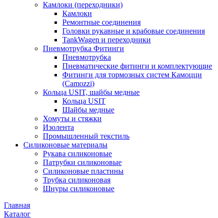
Камлоки (переходники)
Камлоки
Ремонтные соединения
Головки рукавные и крабовые соединения
TankWagen и переходники
Пневмотрубка Фитинги
Пневмотрубка
Пневматические фитинги и комплектующие
Фитинги для тормозных систем Камоцци
(Camozzi)
Кольца USIT, шайбы медные
Кольца USIT
Шайбы медные
Хомуты и стяжки
Изолента
Промышленный текстиль
Силиконовые материалы
Рукава силиконовые
Патрубки силиконовые
Силиконовые пластины
Трубка силиконовая
Шнуры силиконовые
Главная
Каталог