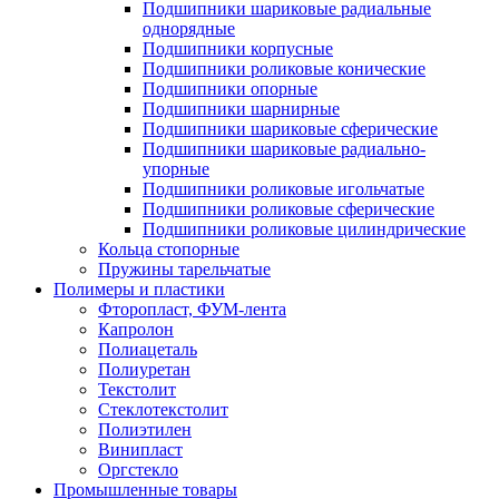
Подшипники шариковые радиальные
однорядные
Подшипники корпусные
Подшипники роликовые конические
Подшипники опорные
Подшипники шарнирные
Подшипники шариковые сферические
Подшипники шариковые радиально-
упорные
Подшипники роликовые игольчатые
Подшипники роликовые сферические
Подшипники роликовые цилиндрические
Кольца стопорные
Пружины тарельчатые
Полимеры и пластики
Фторопласт, ФУМ-лента
Капролон
Полиацеталь
Полиуретан
Текстолит
Стеклотекстолит
Полиэтилен
Винипласт
Оргстекло
Промышленные товары