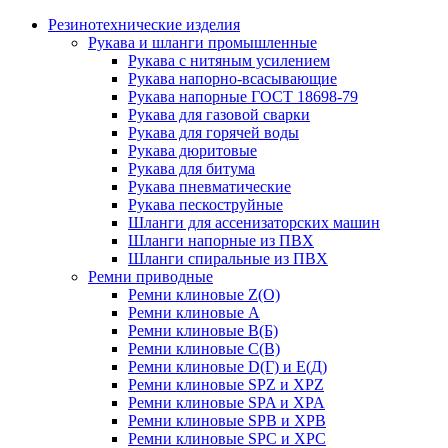
Резинотехнические изделия
Рукава и шланги промышленные
Рукава с нитяным усилением
Рукава напорно-всасывающие
Рукава напорные ГОСТ 18698-79
Рукава для газовой сварки
Рукава для горячей воды
Рукава дюритовые
Рукава для битума
Рукава пневматические
Рукава пескоструйные
Шланги для ассенизаторских машин
Шланги напорные из ПВХ
Шланги спиральные из ПВХ
Ремни приводные
Ремни клиновые Z(О)
Ремни клиновые А
Ремни клиновые В(Б)
Ремни клиновые С(В)
Ремни клиновые D(Г) и Е(Д)
Ремни клиновые SPZ и XPZ
Ремни клиновые SPA и XPA
Ремни клиновые SPB и XPB
Ремни клиновые SPC и XPC