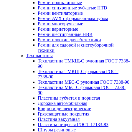
Ремни поликлиновые
Ремни синхронные зубчатые HTD
Ремни вентиляторные
Ремни AVX с формованным зубом
Ремни многоручьевые
Ремни вариаторные
Ремни шестигранные HBB
Ремни плоские для с/х техники
Ремни для садовой и снегоуборочной
техники
Техпластины
Техпластина ТМКЩ-С рулонная ГОСТ 7338-
90
Техпластина ТМКЩ-С формовая ГОСТ
7338-90
Техпластина МБС-С рулонная ГОСТ 7338-90
Техпластина МБС-С формовая ГОСТ 7338-
90
Пластины губчатая и пористая
Дорожка автомобильная
Коврики диэлектрические
Грязезащитные покрытия
Пластина вакуумная
Пластина пищевая ГОСТ 17133-83
Шнуры резиновые