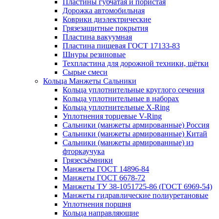
Пластины губчатая и пористая
Дорожка автомобильная
Коврики диэлектрические
Грязезащитные покрытия
Пластина вакуумная
Пластина пищевая ГОСТ 17133-83
Шнуры резиновые
Техпластина для дорожной техники, щётки
Сырые смеси
Кольца Манжеты Сальники
Кольца уплотнительные круглого сечения
Кольца уплотнительные в наборах
Кольца уплотнительные Х-Ring
Уплотнения торцевые V-Ring
Сальники (манжеты армированные) Россия
Сальники (манжеты армированные) Китай
Сальники (манжеты армированные) из
фторкаучука
Грязесъёмники
Манжеты ГОСТ 14896-84
Манжеты ГОСТ 6678-72
Манжеты ТУ 38-1051725-86 (ГОСТ 6969-54)
Манжеты гидравлические полиуретановые
Уплотнения поршня
Кольца направляющие