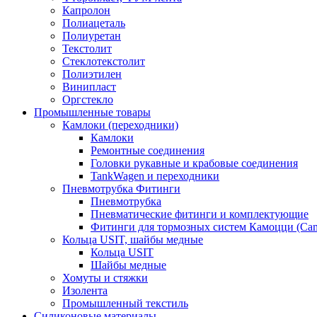
Капролон
Полиацеталь
Полиуретан
Текстолит
Стеклотекстолит
Полиэтилен
Винипласт
Оргстекло
Промышленные товары
Камлоки (переходники)
Камлоки
Ремонтные соединения
Головки рукавные и крабовые соединения
TankWagen и переходники
Пневмотрубка Фитинги
Пневмотрубка
Пневматические фитинги и комплектующие
Фитинги для тормозных систем Камоцци (Cam
Кольца USIT, шайбы медные
Кольца USIT
Шайбы медные
Хомуты и стяжки
Изолента
Промышленный текстиль
Силиконовые материалы