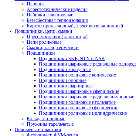
Паронит
Асбестотехнические изделия
Набивки сальниковые
Безасбестовая теплоизоляция
Картон прокладочный, электроизоляционный
Подшипники, цепи, смазки
Пресс-маслёнки (тавотницы)
Цепи роликовые
Смазки, клеи, герметики
Подшипники
Подшипники SKF, NTN и NSK
Подшипники шариковые радиальные одноря
Подшипники корпусные
Подшипники роликовые конические
Подшипники опорные
Подшипники шарнирные
Подшипники шариковые сферические
Подшипники шариковые радиально-упорные
Подшипники роликовые игольчатые
Подшипники роликовые сферические
Подшипники роликовые цилиндрические
Кольца стопорные
Пружины тарельчатые
Полимеры и пластики
Фторопласт, ФУМ-лента