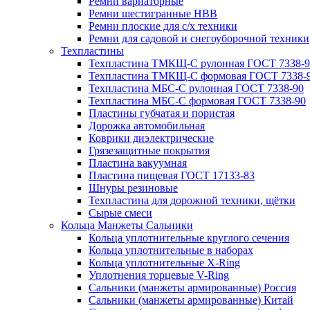
Ремни вариаторные
Ремни шестигранные HBB
Ремни плоские для с/х техники
Ремни для садовой и снегоуборочной техники
Техпластины
Техпластина ТМКЩ-С рулонная ГОСТ 7338-9
Техпластина ТМКЩ-С формовая ГОСТ 7338-
Техпластина МБС-С рулонная ГОСТ 7338-90
Техпластина МБС-С формовая ГОСТ 7338-90
Пластины губчатая и пористая
Дорожка автомобильная
Коврики диэлектрические
Грязезащитные покрытия
Пластина вакуумная
Пластина пищевая ГОСТ 17133-83
Шнуры резиновые
Техпластина для дорожной техники, щётки
Сырые смеси
Кольца Манжеты Сальники
Кольца уплотнительные круглого сечения
Кольца уплотнительные в наборах
Кольца уплотнительные Х-Ring
Уплотнения торцевые V-Ring
Сальники (манжеты армированные) Россия
Сальники (манжеты армированные) Китай