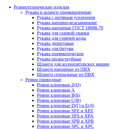
Резинотехнические изделия
Рукава и шланги промышленные
Рукава с нитяным усилением
Рукава напорно-всасывающие
Рукава напорные ГОСТ 18698-79
Рукава для газовой сварки
Рукава для горячей воды
Рукава дюритовые
Рукава для битума
Рукава пневматические
Рукава пескоструйные
Шланги для ассенизаторских машин
Шланги напорные из ПВХ
Шланги спиральные из ПВХ
Ремни приводные
Ремни клиновые Z(О)
Ремни клиновые А
Ремни клиновые В(Б)
Ремни клиновые С(В)
Ремни клиновые D(Г) и Е(Д)
Ремни клиновые SPZ и XPZ
Ремни клиновые SPA и XPA
Ремни клиновые SPB и XPB
Ремни клиновые SPC и XPC