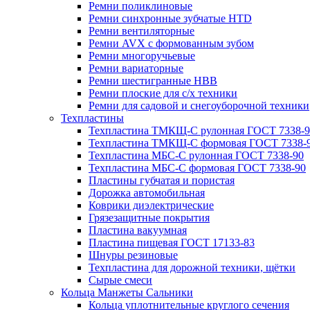
Ремни поликлиновые
Ремни синхронные зубчатые HTD
Ремни вентиляторные
Ремни AVX с формованным зубом
Ремни многоручьевые
Ремни вариаторные
Ремни шестигранные HBB
Ремни плоские для с/х техники
Ремни для садовой и снегоуборочной техники
Техпластины
Техпластина ТМКЩ-С рулонная ГОСТ 7338-9
Техпластина ТМКЩ-С формовая ГОСТ 7338-
Техпластина МБС-С рулонная ГОСТ 7338-90
Техпластина МБС-С формовая ГОСТ 7338-90
Пластины губчатая и пористая
Дорожка автомобильная
Коврики диэлектрические
Грязезащитные покрытия
Пластина вакуумная
Пластина пищевая ГОСТ 17133-83
Шнуры резиновые
Техпластина для дорожной техники, щётки
Сырые смеси
Кольца Манжеты Сальники
Кольца уплотнительные круглого сечения