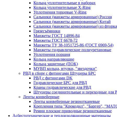
Кольца уплотнительные в наборах
Кольца уплотнительные Х-Ring
Уплотнения торцевые V-Ring
Сальники (манжеты армированные) Россия
Сальники (манжеты армированные) Китай
Сальники (манжеты армированные) из фторка
Грязесъёмники
Манжеты ГОСТ 14896-84
Манжеты ГОСТ 6678-72
Манжеты ТУ 38-1051725-86 (ГОСТ 6969-54)
Манжеты гидравлические полиуретановые
Уплотнения поршня
Кольца направляющие
Кольца защитные (ПОК)
МУВП кольца, втулки, "звездочки"
РВД в сборе с фитингами Штуцеры БРС
РВД с фитингами DK
Гидравлические БРС для РВД
Краны гидравлические для РВД
Штуцеры соединительные и переходные для 
Ленты конвейерные
Ленты конвейерные резинотканевые
Крепления типа "Крокодил", "Баргер", "МАТ
Ремни плоские приводные резинотканевые
Асбестотехнические и теплоизоляционные материалы