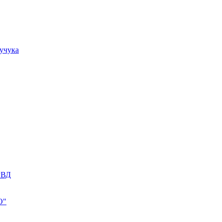
учука
РВД
О"