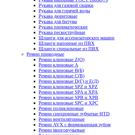
Рукава для газовой сварки
Рукава для горячей воды
Рукава дюритовые
Рукава для битума
Рукава пневматические
Рукава пескоструйные
Шланги для ассенизаторских машин
Шланги напорные из ПВХ
Шланги спиральные из ПВХ
Ремни приводные
Ремни клиновые Z(О)
Ремни клиновые А
Ремни клиновые В(Б)
Ремни клиновые С(В)
Ремни клиновые D(Г) и Е(Д)
Ремни клиновые SPZ и XPZ
Ремни клиновые SPA и XPA
Ремни клиновые SPB и XPB
Ремни клиновые SPC и XPC
Ремни поликлиновые
Ремни синхронные зубчатые HTD
Ремни вентиляторные
Ремни AVX с формованным зубом
Ремни многоручьевые