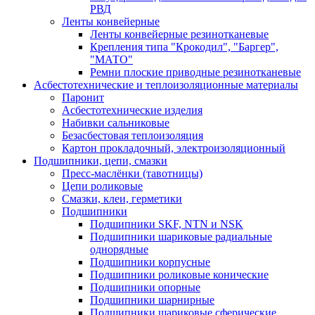
РВД
Ленты конвейерные
Ленты конвейерные резинотканевые
Крепления типа "Крокодил", "Баргер",
"МАТО"
Ремни плоские приводные резинотканевые
Асбестотехнические и теплоизоляционные материалы
Паронит
Асбестотехнические изделия
Набивки сальниковые
Безасбестовая теплоизоляция
Картон прокладочный, электроизоляционный
Подшипники, цепи, смазки
Пресс-маслёнки (тавотницы)
Цепи роликовые
Смазки, клеи, герметики
Подшипники
Подшипники SKF, NTN и NSK
Подшипники шариковые радиальные
однорядные
Подшипники корпусные
Подшипники роликовые конические
Подшипники опорные
Подшипники шарнирные
Подшипники шариковые сферические