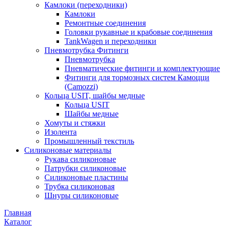
Камлоки (переходники)
Камлоки
Ремонтные соединения
Головки рукавные и крабовые соединения
TankWagen и переходники
Пневмотрубка Фитинги
Пневмотрубка
Пневматические фитинги и комплектующие
Фитинги для тормозных систем Камоцци
(Camozzi)
Кольца USIT, шайбы медные
Кольца USIT
Шайбы медные
Хомуты и стяжки
Изолента
Промышленный текстиль
Силиконовые материалы
Рукава силиконовые
Патрубки силиконовые
Силиконовые пластины
Трубка силиконовая
Шнуры силиконовые
Главная
Каталог