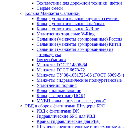
Техпластина для дорожной техники, щётки
Сырые смеси
Кольца Манжеты Сальники
Кольца уплотнительные круглого сечения
Кольца уплотнительные в наборах
Кольца уплотнительные Х-Ring
Уплотнения торцевые V-Ring
Сальники (манжеты армированные) Россия
Сальники (манжеты армированные) Китай
Сальники (манжеты армированные) из
фторкаучука
Грязесъёмники
Манжеты ГОСТ 14896-84
Манжеты ГОСТ 6678-72
Манжеты ТУ 38-1051725-86 (ГОСТ 6969-54)
Манжеты гидравлические полиуретановые
Уплотнения поршня
Кольца направляющие
Кольца защитные (ПОК)
МУВП кольца, втулки, "звездочки"
РВД в сборе с фитингами Штуцеры БРС
РВД с фитингами DK
Гидравлические БРС для РВД
Краны гидравлические для РВД
Штуцеры соединительные и переходные для