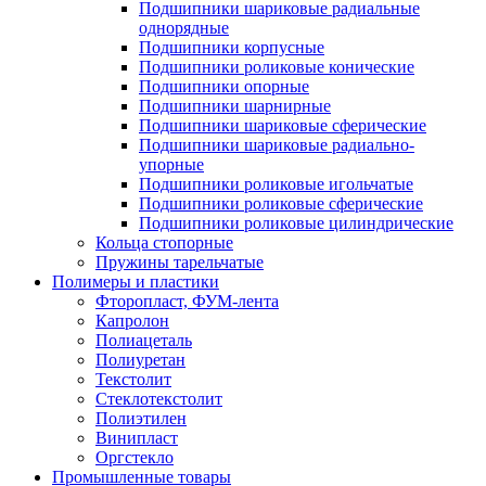
Подшипники шариковые радиальные
однорядные
Подшипники корпусные
Подшипники роликовые конические
Подшипники опорные
Подшипники шарнирные
Подшипники шариковые сферические
Подшипники шариковые радиально-
упорные
Подшипники роликовые игольчатые
Подшипники роликовые сферические
Подшипники роликовые цилиндрические
Кольца стопорные
Пружины тарельчатые
Полимеры и пластики
Фторопласт, ФУМ-лента
Капролон
Полиацеталь
Полиуретан
Текстолит
Стеклотекстолит
Полиэтилен
Винипласт
Оргстекло
Промышленные товары