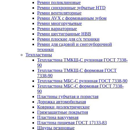
Ремни поликлиновые
Ремни синхронные зубчатые HTD
Ремни вентиляторные
Ремни AVX с формованным зубом
Ремни многоручьевые
Ремни вариаторные
Ремни шестигранные HBB
Ремни плоские для с/х техники
Ремни для садовой и снегоуборочной
техники
Техпластины
Техпластина ТМКЩ-С рулонная ГОСТ 7338-
90
Техпластина ТМКЩ-С формовая ГОСТ
7338-90
Техпластина МБС-С рулонная ГОСТ 7338-90
Техпластина МБС-С формовая ГОСТ 7338-
90
Пластины губчатая и пористая
Дорожка автомобильная
Коврики диэлектрические
Грязезащитные покрытия
Пластина вакуумная
Пластина пищевая ГОСТ 17133-83
Шнуры резиновые