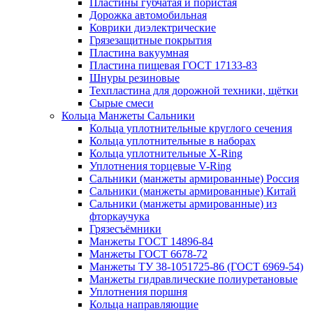
Пластины губчатая и пористая
Дорожка автомобильная
Коврики диэлектрические
Грязезащитные покрытия
Пластина вакуумная
Пластина пищевая ГОСТ 17133-83
Шнуры резиновые
Техпластина для дорожной техники, щётки
Сырые смеси
Кольца Манжеты Сальники
Кольца уплотнительные круглого сечения
Кольца уплотнительные в наборах
Кольца уплотнительные Х-Ring
Уплотнения торцевые V-Ring
Сальники (манжеты армированные) Россия
Сальники (манжеты армированные) Китай
Сальники (манжеты армированные) из
фторкаучука
Грязесъёмники
Манжеты ГОСТ 14896-84
Манжеты ГОСТ 6678-72
Манжеты ТУ 38-1051725-86 (ГОСТ 6969-54)
Манжеты гидравлические полиуретановые
Уплотнения поршня
Кольца направляющие