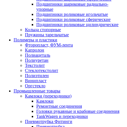
Подшипники шариковые радиально-
упорные
Подшипники роликовые игольчатые
Подшипники роликовые сферические
Подшипники роликовые цилиндрические
Кольца стопорные
Пружины тарельчатые
Полимеры и пластики
Фторопласт, ФУМ-лента
Капролон
Полиацеталь
Полиуретан
Текстолит
Стеклотекстолит
Полиэтилен
Винипласт
Оргстекло
Промышленные товары
Камлоки (переходники)
Камлоки
Ремонтные соединения
Головки рукавные и крабовые соединения
TankWagen и переходники
Пневмотрубка Фитинги
Пневмотрубка