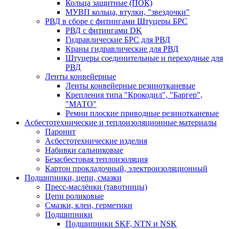
Кольца защитные (ПОК)
МУВП кольца, втулки, "звездочки"
РВД в сборе с фитингами Штуцеры БРС
РВД с фитингами DK
Гидравлические БРС для РВД
Краны гидравлические для РВД
Штуцеры соединительные и переходные для
РВД
Ленты конвейерные
Ленты конвейерные резинотканевые
Крепления типа "Крокодил", "Баргер",
"МАТО"
Ремни плоские приводные резинотканевые
Асбестотехнические и теплоизоляционные материалы
Паронит
Асбестотехнические изделия
Набивки сальниковые
Безасбестовая теплоизоляция
Картон прокладочный, электроизоляционный
Подшипники, цепи, смазки
Пресс-маслёнки (тавотницы)
Цепи роликовые
Смазки, клеи, герметики
Подшипники
Подшипники SKF, NTN и NSK