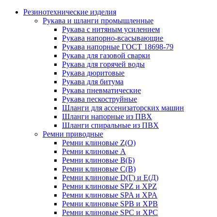
Резинотехнические изделия
Рукава и шланги промышленные
Рукава с нитяным усилением
Рукава напорно-всасывающие
Рукава напорные ГОСТ 18698-79
Рукава для газовой сварки
Рукава для горячей воды
Рукава дюритовые
Рукава для битума
Рукава пневматические
Рукава пескоструйные
Шланги для ассенизаторских машин
Шланги напорные из ПВХ
Шланги спиральные из ПВХ
Ремни приводные
Ремни клиновые Z(О)
Ремни клиновые А
Ремни клиновые В(Б)
Ремни клиновые С(В)
Ремни клиновые D(Г) и Е(Д)
Ремни клиновые SPZ и XPZ
Ремни клиновые SPA и XPA
Ремни клиновые SPB и XPB
Ремни клиновые SPC и XPC