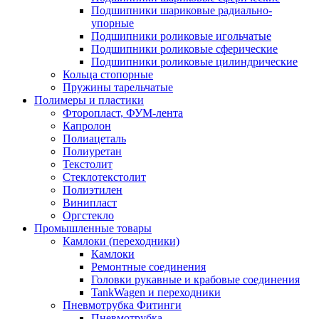
Подшипники шариковые радиально-
упорные
Подшипники роликовые игольчатые
Подшипники роликовые сферические
Подшипники роликовые цилиндрические
Кольца стопорные
Пружины тарельчатые
Полимеры и пластики
Фторопласт, ФУМ-лента
Капролон
Полиацеталь
Полиуретан
Текстолит
Стеклотекстолит
Полиэтилен
Винипласт
Оргстекло
Промышленные товары
Камлоки (переходники)
Камлоки
Ремонтные соединения
Головки рукавные и крабовые соединения
TankWagen и переходники
Пневмотрубка Фитинги
Пневмотрубка