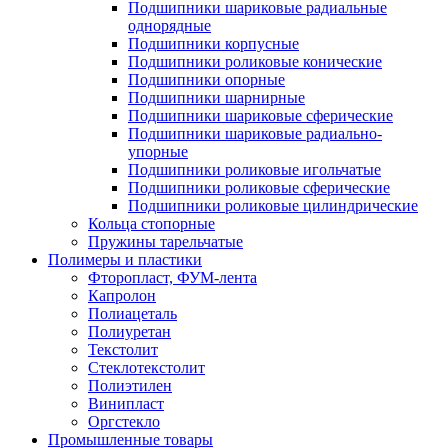
Подшипники шариковые радиальные
однорядные
Подшипники корпусные
Подшипники роликовые конические
Подшипники опорные
Подшипники шарнирные
Подшипники шариковые сферические
Подшипники шариковые радиально-
упорные
Подшипники роликовые игольчатые
Подшипники роликовые сферические
Подшипники роликовые цилиндрические
Кольца стопорные
Пружины тарельчатые
Полимеры и пластики
Фторопласт, ФУМ-лента
Капролон
Полиацеталь
Полиуретан
Текстолит
Стеклотекстолит
Полиэтилен
Винипласт
Оргстекло
Промышленные товары