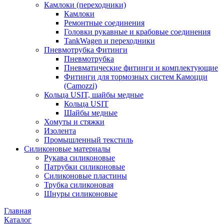
Камлоки (переходники)
Камлоки
Ремонтные соединения
Головки рукавные и крабовые соединения
TankWagen и переходники
Пневмотрубка Фитинги
Пневмотрубка
Пневматические фитинги и комплектующие
Фитинги для тормозных систем Камоцци
(Camozzi)
Кольца USIT, шайбы медные
Кольца USIT
Шайбы медные
Хомуты и стяжки
Изолента
Промышленный текстиль
Силиконовые материалы
Рукава силиконовые
Патрубки силиконовые
Силиконовые пластины
Трубка силиконовая
Шнуры силиконовые
Главная
Каталог