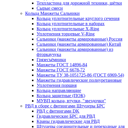
Техпластина для дорожной техники, щётки
Сырые смеси
Кольца Манжеты Сальники
Кольца уплотнительные круглого сечения
Кольца уплотнительные в наборах
Кольца уплотнительные Х-Ring
Уплотнения торцевые V-Ring
Сальники (манжеты армированные) Россия
Сальники (манжеты армированные) Китай
Сальники (манжеты армированные) из
фторкаучука
Грязесъёмники
Манжеты ГОСТ 14896-84
Манжеты ГОСТ 6678-72
Манжеты ТУ 38-1051725-86 (ГОСТ 6969-54)
Манжеты гидравлические полиуретановые
Уплотнения поршня
Кольца направляющие
Кольца защитные (ПОК)
МУВП кольца, втулки, "звездочки"
РВД в сборе с фитингами Штуцеры БРС
РВД с фитингами DK
Гидравлические БРС для РВД
Краны гидравлические для РВД
Штуцеры соединительные и переходные для