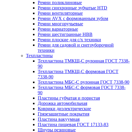
Ремни поликлиновые
Ремни синхронные зубчатые HTD
Ремни вентиляторные
Ремни AVX с формованным зубом
Ремни многоручьевые
Ремни вариаторные
Ремни шестигранные HBB
Ремни плоские для с/х техники
Ремни для садовой и снегоуборочной
техники
Техпластины
Техпластина ТМКЩ-С рулонная ГОСТ 7338-
90
Техпластина ТМКЩ-С формовая ГОСТ
7338-90
Техпластина МБС-С рулонная ГОСТ 7338-90
Техпластина МБС-С формовая ГОСТ 7338-
90
Пластины губчатая и пористая
Дорожка автомобильная
Коврики диэлектрические
Грязезащитные покрытия
Пластина вакуумная
Пластина пищевая ГОСТ 17133-83
Шнуры резиновые