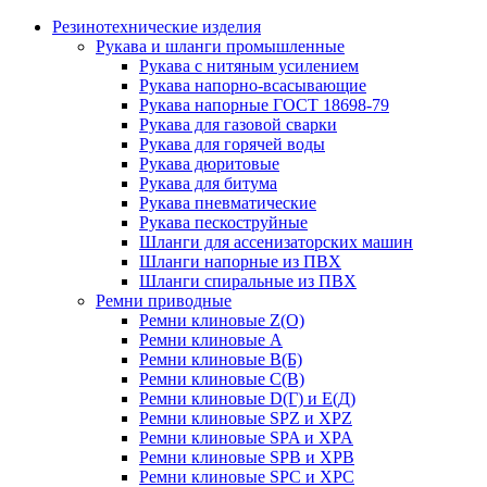
Резинотехнические изделия
Рукава и шланги промышленные
Рукава с нитяным усилением
Рукава напорно-всасывающие
Рукава напорные ГОСТ 18698-79
Рукава для газовой сварки
Рукава для горячей воды
Рукава дюритовые
Рукава для битума
Рукава пневматические
Рукава пескоструйные
Шланги для ассенизаторских машин
Шланги напорные из ПВХ
Шланги спиральные из ПВХ
Ремни приводные
Ремни клиновые Z(О)
Ремни клиновые А
Ремни клиновые В(Б)
Ремни клиновые С(В)
Ремни клиновые D(Г) и Е(Д)
Ремни клиновые SPZ и XPZ
Ремни клиновые SPA и XPA
Ремни клиновые SPB и XPB
Ремни клиновые SPC и XPC