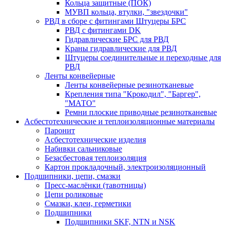
Кольца защитные (ПОК)
МУВП кольца, втулки, "звездочки"
РВД в сборе с фитингами Штуцеры БРС
РВД с фитингами DK
Гидравлические БРС для РВД
Краны гидравлические для РВД
Штуцеры соединительные и переходные для
РВД
Ленты конвейерные
Ленты конвейерные резинотканевые
Крепления типа "Крокодил", "Баргер",
"МАТО"
Ремни плоские приводные резинотканевые
Асбестотехнические и теплоизоляционные материалы
Паронит
Асбестотехнические изделия
Набивки сальниковые
Безасбестовая теплоизоляция
Картон прокладочный, электроизоляционный
Подшипники, цепи, смазки
Пресс-маслёнки (тавотницы)
Цепи роликовые
Смазки, клеи, герметики
Подшипники
Подшипники SKF, NTN и NSK