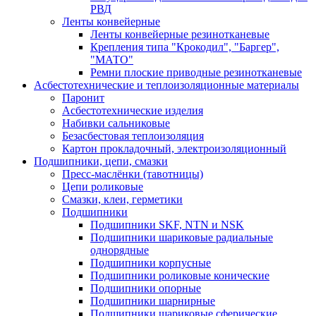
РВД
Ленты конвейерные
Ленты конвейерные резинотканевые
Крепления типа "Крокодил", "Баргер",
"МАТО"
Ремни плоские приводные резинотканевые
Асбестотехнические и теплоизоляционные материалы
Паронит
Асбестотехнические изделия
Набивки сальниковые
Безасбестовая теплоизоляция
Картон прокладочный, электроизоляционный
Подшипники, цепи, смазки
Пресс-маслёнки (тавотницы)
Цепи роликовые
Смазки, клеи, герметики
Подшипники
Подшипники SKF, NTN и NSK
Подшипники шариковые радиальные
однорядные
Подшипники корпусные
Подшипники роликовые конические
Подшипники опорные
Подшипники шарнирные
Подшипники шариковые сферические