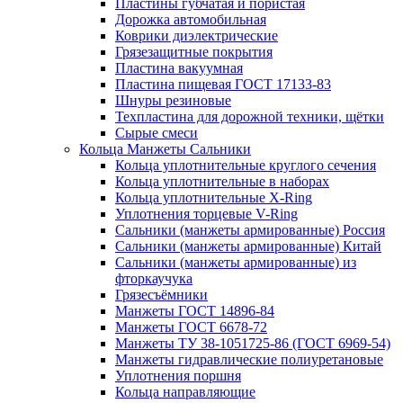
Пластины губчатая и пористая
Дорожка автомобильная
Коврики диэлектрические
Грязезащитные покрытия
Пластина вакуумная
Пластина пищевая ГОСТ 17133-83
Шнуры резиновые
Техпластина для дорожной техники, щётки
Сырые смеси
Кольца Манжеты Сальники
Кольца уплотнительные круглого сечения
Кольца уплотнительные в наборах
Кольца уплотнительные Х-Ring
Уплотнения торцевые V-Ring
Сальники (манжеты армированные) Россия
Сальники (манжеты армированные) Китай
Сальники (манжеты армированные) из
фторкаучука
Грязесъёмники
Манжеты ГОСТ 14896-84
Манжеты ГОСТ 6678-72
Манжеты ТУ 38-1051725-86 (ГОСТ 6969-54)
Манжеты гидравлические полиуретановые
Уплотнения поршня
Кольца направляющие