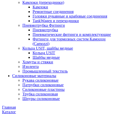
Камлоки (переходники)
Камлоки
Ремонтные соединения
Головки рукавные и крабовые соединения
TankWagen и переходники
Пневмотрубка Фитинги
Пневмотрубка
Пневматические фитинги и комплектующие
Фитинги для тормозных систем Камоцци
(Camozzi)
Кольца USIT, шайбы медные
Кольца USIT
Шайбы медные
Хомуты и стяжки
Изолента
Промышленный текстиль
Силиконовые материалы
Рукава силиконовые
Патрубки силиконовые
Силиконовые пластины
Трубка силиконовая
Шнуры силиконовые
Главная
Каталог