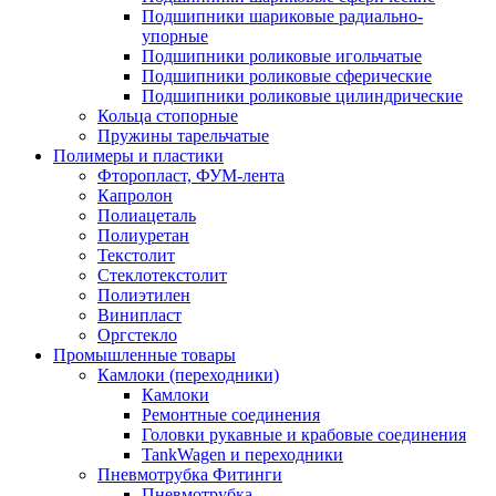
Подшипники шариковые радиально-
упорные
Подшипники роликовые игольчатые
Подшипники роликовые сферические
Подшипники роликовые цилиндрические
Кольца стопорные
Пружины тарельчатые
Полимеры и пластики
Фторопласт, ФУМ-лента
Капролон
Полиацеталь
Полиуретан
Текстолит
Стеклотекстолит
Полиэтилен
Винипласт
Оргстекло
Промышленные товары
Камлоки (переходники)
Камлоки
Ремонтные соединения
Головки рукавные и крабовые соединения
TankWagen и переходники
Пневмотрубка Фитинги
Пневмотрубка