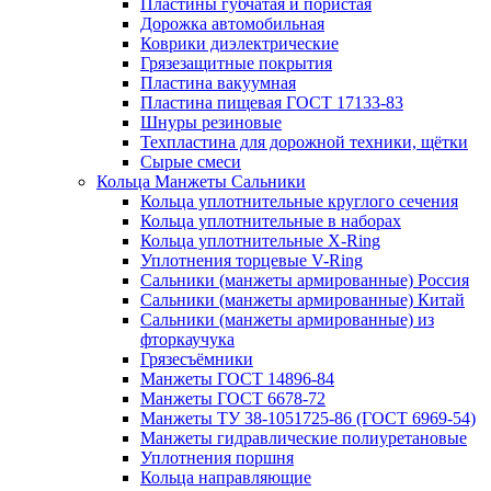
Пластины губчатая и пористая
Дорожка автомобильная
Коврики диэлектрические
Грязезащитные покрытия
Пластина вакуумная
Пластина пищевая ГОСТ 17133-83
Шнуры резиновые
Техпластина для дорожной техники, щётки
Сырые смеси
Кольца Манжеты Сальники
Кольца уплотнительные круглого сечения
Кольца уплотнительные в наборах
Кольца уплотнительные Х-Ring
Уплотнения торцевые V-Ring
Сальники (манжеты армированные) Россия
Сальники (манжеты армированные) Китай
Сальники (манжеты армированные) из
фторкаучука
Грязесъёмники
Манжеты ГОСТ 14896-84
Манжеты ГОСТ 6678-72
Манжеты ТУ 38-1051725-86 (ГОСТ 6969-54)
Манжеты гидравлические полиуретановые
Уплотнения поршня
Кольца направляющие