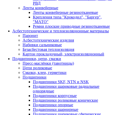
РВД
Ленты конвейерные
Ленты конвейерные резинотканевые
Крепления типа "Крокодил", "Баргер",
"МАТО"
Ремни плоские приводные резинотканевые
Асбестотехнические и теплоизоляционные материалы
Паронит
Асбестотехнические изделия
Набивки сальниковые
Безасбестовая теплоизоляция
Картон прокладочный, электроизоляционный
Подшипники, цепи, смазки
Пресс-маслёнки (тавотницы)
Цепи роликовые
Смазки, клеи, герметики
Подшипники
Подшипники SKF, NTN и NSK
Подшипники шариковые радиальные
однорядные
Подшипники корпусные
Подшипники роликовые конические
Подшипники опорные
Подшипники шарнирные
Подшипники шариковые сферические