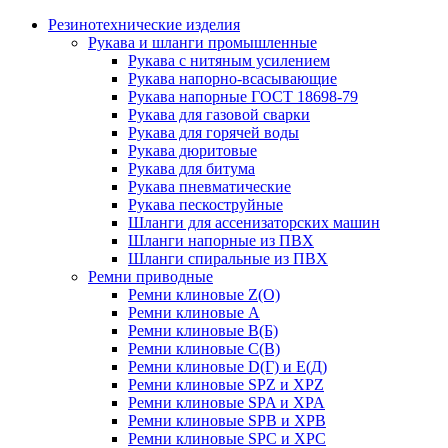
Резинотехнические изделия
Рукава и шланги промышленные
Рукава с нитяным усилением
Рукава напорно-всасывающие
Рукава напорные ГОСТ 18698-79
Рукава для газовой сварки
Рукава для горячей воды
Рукава дюритовые
Рукава для битума
Рукава пневматические
Рукава пескоструйные
Шланги для ассенизаторских машин
Шланги напорные из ПВХ
Шланги спиральные из ПВХ
Ремни приводные
Ремни клиновые Z(О)
Ремни клиновые А
Ремни клиновые В(Б)
Ремни клиновые С(В)
Ремни клиновые D(Г) и Е(Д)
Ремни клиновые SPZ и XPZ
Ремни клиновые SPA и XPA
Ремни клиновые SPB и XPB
Ремни клиновые SPC и XPC