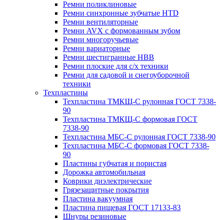
Ремни поликлиновые
Ремни синхронные зубчатые HTD
Ремни вентиляторные
Ремни AVX с формованным зубом
Ремни многоручьевые
Ремни вариаторные
Ремни шестигранные HBB
Ремни плоские для с/х техники
Ремни для садовой и снегоуборочной
техники
Техпластины
Техпластина ТМКЩ-С рулонная ГОСТ 7338-
90
Техпластина ТМКЩ-С формовая ГОСТ
7338-90
Техпластина МБС-С рулонная ГОСТ 7338-90
Техпластина МБС-С формовая ГОСТ 7338-
90
Пластины губчатая и пористая
Дорожка автомобильная
Коврики диэлектрические
Грязезащитные покрытия
Пластина вакуумная
Пластина пищевая ГОСТ 17133-83
Шнуры резиновые