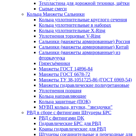
Техпластина для дорожной техники, щётки
Сырые смеси
Кольца Манжеты Сальники
Кольца уплотнительные круглого сечения
Кольца уплотнительные в наборах
Кольца уплотнительные Х-Ring
Уплотнения торцевые V-Ring
Сальники (манжеты армированные) Россия
Сальники (манжеты армированные) Китай
Сальники (манжеты армированные) из
фторкаучука
Грязесъёмники
Манжеты ГОСТ 14896-84
Манжеты ГОСТ 6678-72
Манжеты ТУ 38-1051725-86 (ГОСТ 6969-54)
Манжеты гидравлические полиуретановые
Уплотнения поршня
Кольца направляющие
Кольца защитные (ПОК)
МУВП кольца, втулки, "звездочки"
РВД в сборе с фитингами Штуцеры БРС
РВД с фитингами DK
Гидравлические БРС для РВД
Краны гидравлические для РВД
Штуцеры соединительные и переходные для