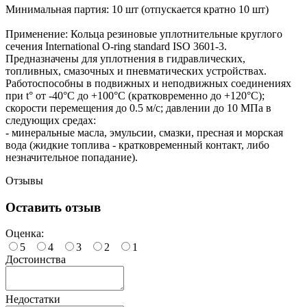
Минимальная партия: 10 шт (отпускается кратно 10 шт)
Применение: Кольца резиновые уплотнительные круглого
сечения International O-ring standard ISO 3601-3.
Предназначены для уплотнения в гидравлических,
топливных, смазочных и пневматических устройствах.
Работоспособны в подвижных и неподвижных соединениях
при t° от -40°С до +100°С (кратковременно до +120°С);
скорости перемещения до 0.5 м/с; давлении до 10 МПа в
следующих средах:
- минеральные масла, эмульсии, смазки, пресная и морская
вода (жидкие топлива - кратковременный контакт, либо
незначительное попадание).
Отзывы
Оставить отзыв
Оценка:
5
4
3
2
1
Достоинства
Недостатки