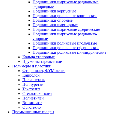
Подшипники шариковые радиальные
однорядные
Подшипники корпусные
Подшипники роликовые конические
Подшипники опорные
Подшипники шарнирные
Подшипники шариковые сферические
Подшипники шариковые радиально-
упорные
Подшипники роликовые игольчатые
Подшипники роликовые сферические
Подшипники роликовые цилиндрические
Кольца стопорные
Пружины тарельчатые
Полимеры и пластики
Фторопласт, ФУМ-лента
Капролон
Полиацеталь
Полиуретан
Текстолит
Стеклотекстолит
Полиэтилен
Винипласт
Оргстекло
Промышленные товары