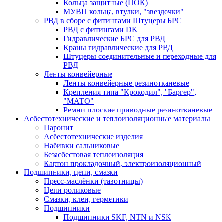
Кольца защитные (ПОК)
МУВП кольца, втулки, "звездочки"
РВД в сборе с фитингами Штуцеры БРС
РВД с фитингами DK
Гидравлические БРС для РВД
Краны гидравлические для РВД
Штуцеры соединительные и переходные для
РВД
Ленты конвейерные
Ленты конвейерные резинотканевые
Крепления типа "Крокодил", "Баргер",
"МАТО"
Ремни плоские приводные резинотканевые
Асбестотехнические и теплоизоляционные материалы
Паронит
Асбестотехнические изделия
Набивки сальниковые
Безасбестовая теплоизоляция
Картон прокладочный, электроизоляционный
Подшипники, цепи, смазки
Пресс-маслёнки (тавотницы)
Цепи роликовые
Смазки, клеи, герметики
Подшипники
Подшипники SKF, NTN и NSK