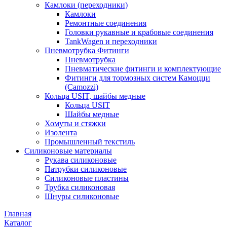
Камлоки (переходники)
Камлоки
Ремонтные соединения
Головки рукавные и крабовые соединения
TankWagen и переходники
Пневмотрубка Фитинги
Пневмотрубка
Пневматические фитинги и комплектующие
Фитинги для тормозных систем Камоцци
(Camozzi)
Кольца USIT, шайбы медные
Кольца USIT
Шайбы медные
Хомуты и стяжки
Изолента
Промышленный текстиль
Силиконовые материалы
Рукава силиконовые
Патрубки силиконовые
Силиконовые пластины
Трубка силиконовая
Шнуры силиконовые
Главная
Каталог