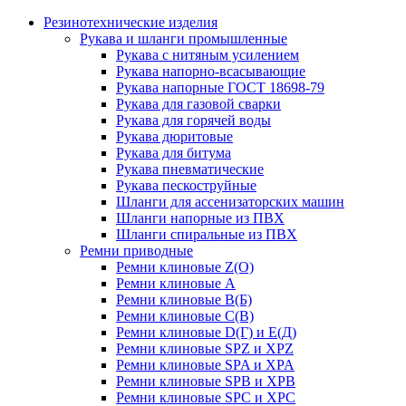
Резинотехнические изделия
Рукава и шланги промышленные
Рукава с нитяным усилением
Рукава напорно-всасывающие
Рукава напорные ГОСТ 18698-79
Рукава для газовой сварки
Рукава для горячей воды
Рукава дюритовые
Рукава для битума
Рукава пневматические
Рукава пескоструйные
Шланги для ассенизаторских машин
Шланги напорные из ПВХ
Шланги спиральные из ПВХ
Ремни приводные
Ремни клиновые Z(О)
Ремни клиновые А
Ремни клиновые В(Б)
Ремни клиновые С(В)
Ремни клиновые D(Г) и Е(Д)
Ремни клиновые SPZ и XPZ
Ремни клиновые SPA и XPA
Ремни клиновые SPB и XPB
Ремни клиновые SPC и XPC