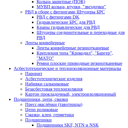
Кольца защитные (ПОК)
МУВП кольца, втулки, "звездочки"
РВД в сборе с фитингами Штуцеры БРС
РВД с фитингами DK
Гидравлические БРС для РВД
Краны гидравлические для РВД
Штуцеры соединительные и переходные для
РВД
Ленты конвейерные
Ленты конвейерные резинотканевые
Крепления типа "Крокодил", "Баргер",
"МАТО"
Ремни плоские приводные резинотканевые
Асбестотехнические и теплоизоляционные материалы
Паронит
Асбестотехнические изделия
Набивки сальниковые
Безасбестовая теплоизоляция
Картон прокладочный, электроизоляционный
Подшипники, цепи, смазки
Пресс-маслёнки (тавотницы)
Цепи роликовые
Смазки, клеи, герметики
Подшипники
Подшипники SKF, NTN и NSK