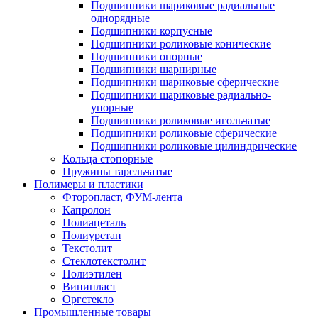
Подшипники шариковые радиальные
однорядные
Подшипники корпусные
Подшипники роликовые конические
Подшипники опорные
Подшипники шарнирные
Подшипники шариковые сферические
Подшипники шариковые радиально-
упорные
Подшипники роликовые игольчатые
Подшипники роликовые сферические
Подшипники роликовые цилиндрические
Кольца стопорные
Пружины тарельчатые
Полимеры и пластики
Фторопласт, ФУМ-лента
Капролон
Полиацеталь
Полиуретан
Текстолит
Стеклотекстолит
Полиэтилен
Винипласт
Оргстекло
Промышленные товары