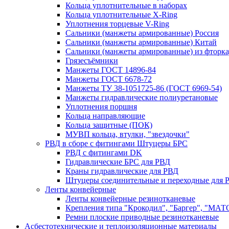
Кольца уплотнительные в наборах
Кольца уплотнительные Х-Ring
Уплотнения торцевые V-Ring
Сальники (манжеты армированные) Россия
Сальники (манжеты армированные) Китай
Сальники (манжеты армированные) из фторка
Грязесъёмники
Манжеты ГОСТ 14896-84
Манжеты ГОСТ 6678-72
Манжеты ТУ 38-1051725-86 (ГОСТ 6969-54)
Манжеты гидравлические полиуретановые
Уплотнения поршня
Кольца направляющие
Кольца защитные (ПОК)
МУВП кольца, втулки, "звездочки"
РВД в сборе с фитингами Штуцеры БРС
РВД с фитингами DK
Гидравлические БРС для РВД
Краны гидравлические для РВД
Штуцеры соединительные и переходные для 
Ленты конвейерные
Ленты конвейерные резинотканевые
Крепления типа "Крокодил", "Баргер", "МАТ
Ремни плоские приводные резинотканевые
Асбестотехнические и теплоизоляционные материалы