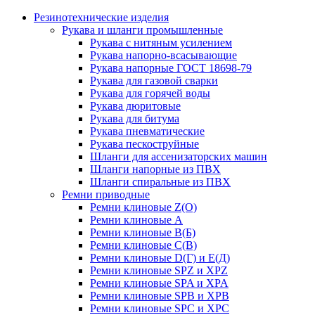
Резинотехнические изделия
Рукава и шланги промышленные
Рукава с нитяным усилением
Рукава напорно-всасывающие
Рукава напорные ГОСТ 18698-79
Рукава для газовой сварки
Рукава для горячей воды
Рукава дюритовые
Рукава для битума
Рукава пневматические
Рукава пескоструйные
Шланги для ассенизаторских машин
Шланги напорные из ПВХ
Шланги спиральные из ПВХ
Ремни приводные
Ремни клиновые Z(О)
Ремни клиновые А
Ремни клиновые В(Б)
Ремни клиновые С(В)
Ремни клиновые D(Г) и Е(Д)
Ремни клиновые SPZ и XPZ
Ремни клиновые SPA и XPA
Ремни клиновые SPB и XPB
Ремни клиновые SPC и XPC