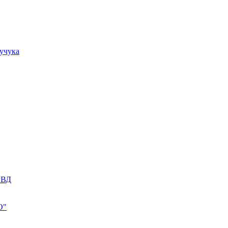
учука
РВД
О"