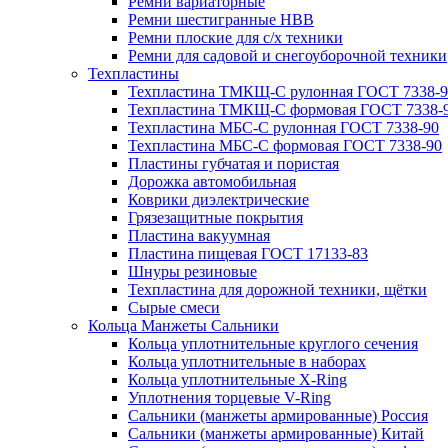
Ремни вариаторные
Ремни шестигранные HBB
Ремни плоские для с/х техники
Ремни для садовой и снегоуборочной техники
Техпластины
Техпластина ТМКЩ-С рулонная ГОСТ 7338-9
Техпластина ТМКЩ-С формовая ГОСТ 7338-
Техпластина МБС-С рулонная ГОСТ 7338-90
Техпластина МБС-С формовая ГОСТ 7338-90
Пластины губчатая и пористая
Дорожка автомобильная
Коврики диэлектрические
Грязезащитные покрытия
Пластина вакуумная
Пластина пищевая ГОСТ 17133-83
Шнуры резиновые
Техпластина для дорожной техники, щётки
Сырые смеси
Кольца Манжеты Сальники
Кольца уплотнительные круглого сечения
Кольца уплотнительные в наборах
Кольца уплотнительные Х-Ring
Уплотнения торцевые V-Ring
Сальники (манжеты армированные) Россия
Сальники (манжеты армированные) Китай