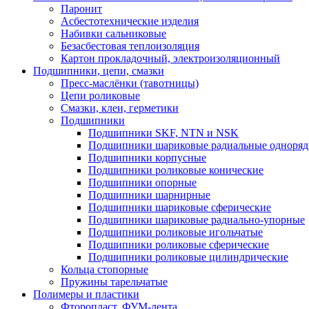
Паронит
Асбестотехнические изделия
Набивки сальниковые
Безасбестовая теплоизоляция
Картон прокладочный, электроизоляционный
Подшипники, цепи, смазки
Пресс-маслёнки (тавотницы)
Цепи роликовые
Смазки, клеи, герметики
Подшипники
Подшипники SKF, NTN и NSK
Подшипники шариковые радиальные одноря
Подшипники корпусные
Подшипники роликовые конические
Подшипники опорные
Подшипники шарнирные
Подшипники шариковые сферические
Подшипники шариковые радиально-упорные
Подшипники роликовые игольчатые
Подшипники роликовые сферические
Подшипники роликовые цилиндрические
Кольца стопорные
Пружины тарельчатые
Полимеры и пластики
Фторопласт, ФУМ-лента