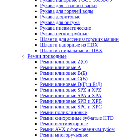
Рукава для газовой сварки
Рукава для горячей воды
Рукава дюритовые
Рукава для битума
Рукава пневматические
Рукава пескоструйные
Шланги для ассенизаторских машин
Шланги напорные из ПВХ
Шланги спиральные из ПВХ
Ремни приводные
Ремни клиновые Z(О)
Ремни клиновые А
Ремни клиновые В(Б)
Ремни клиновые С(В)
Ремни клиновые D(Г) и Е(Д)
Ремни клиновые SPZ и XPZ
Ремни клиновые SPA и XPA
Ремни клиновые SPB и XPB
Ремни клиновые SPC и XPC
Ремни поликлиновые
Ремни синхронные зубчатые HTD
Ремни вентиляторные
Ремни AVX с формованным зубом
Ремни многоручьевые