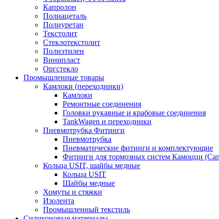
Капролон
Полиацеталь
Полиуретан
Текстолит
Стеклотекстолит
Полиэтилен
Винипласт
Оргстекло
Промышленные товары
Камлоки (переходники)
Камлоки
Ремонтные соединения
Головки рукавные и крабовые соединения
TankWagen и переходники
Пневмотрубка Фитинги
Пневмотрубка
Пневматические фитинги и комплектующие
Фитинги для тормозных систем Камоцци (Cam
Кольца USIT, шайбы медные
Кольца USIT
Шайбы медные
Хомуты и стяжки
Изолента
Промышленный текстиль
Силиконовые материалы