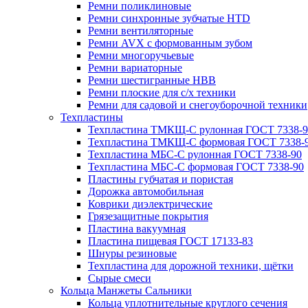
Ремни поликлиновые
Ремни синхронные зубчатые HTD
Ремни вентиляторные
Ремни AVX с формованным зубом
Ремни многоручьевые
Ремни вариаторные
Ремни шестигранные HBB
Ремни плоские для с/х техники
Ремни для садовой и снегоуборочной техники
Техпластины
Техпластина ТМКЩ-С рулонная ГОСТ 7338-9
Техпластина ТМКЩ-С формовая ГОСТ 7338-
Техпластина МБС-С рулонная ГОСТ 7338-90
Техпластина МБС-С формовая ГОСТ 7338-90
Пластины губчатая и пористая
Дорожка автомобильная
Коврики диэлектрические
Грязезащитные покрытия
Пластина вакуумная
Пластина пищевая ГОСТ 17133-83
Шнуры резиновые
Техпластина для дорожной техники, щётки
Сырые смеси
Кольца Манжеты Сальники
Кольца уплотнительные круглого сечения