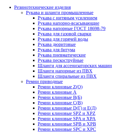
Резинотехнические изделия
Рукава и шланги промышленные
Рукава с нитяным усилением
Рукава напорно-всасывающие
Рукава напорные ГОСТ 18698-79
Рукава для газовой сварки
Рукава для горячей воды
Рукава дюритовые
Рукава для битума
Рукава пневматические
Рукава пескоструйные
Шланги для ассенизаторских машин
Шланги напорные из ПВХ
Шланги спиральные из ПВХ
Ремни приводные
Ремни клиновые Z(О)
Ремни клиновые А
Ремни клиновые В(Б)
Ремни клиновые С(В)
Ремни клиновые D(Г) и Е(Д)
Ремни клиновые SPZ и XPZ
Ремни клиновые SPA и XPA
Ремни клиновые SPB и XPB
Ремни клиновые SPC и XPC