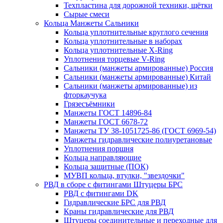
Техпластина для дорожной техники, щётки
Сырые смеси
Кольца Манжеты Сальники
Кольца уплотнительные круглого сечения
Кольца уплотнительные в наборах
Кольца уплотнительные Х-Ring
Уплотнения торцевые V-Ring
Сальники (манжеты армированные) Россия
Сальники (манжеты армированные) Китай
Сальники (манжеты армированные) из
фторкаучука
Грязесъёмники
Манжеты ГОСТ 14896-84
Манжеты ГОСТ 6678-72
Манжеты ТУ 38-1051725-86 (ГОСТ 6969-54)
Манжеты гидравлические полиуретановые
Уплотнения поршня
Кольца направляющие
Кольца защитные (ПОК)
МУВП кольца, втулки, "звездочки"
РВД в сборе с фитингами Штуцеры БРС
РВД с фитингами DK
Гидравлические БРС для РВД
Краны гидравлические для РВД
Штуцеры соединительные и переходные для