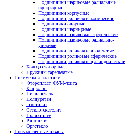
Подшипники шариковые радиальные
однорядные
Подшипники корпусные
Подшипники роликовые конические
Подшипники опорные
Подшипники шарнирные
Подшипники шариковые сферические
Подшипники шариковые радиально-
упорные
Подшипники роликовые игольчатые
Подшипники роликовые сферические
Подшипники роликовые цилиндрические
Кольца стопорные
Пружины тарельчатые
Полимеры и пластики
Фторопласт, ФУМ-лента
Капролон
Полиацеталь
Полиуретан
Текстолит
Стеклотекстолит
Полиэтилен
Винипласт
Оргстекло
Промышленные товары