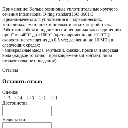
Применение: Кольца резиновые уплотнительные круглого
сечения International O-ring standard ISO 3601-3.
Предназначены для уплотнения в гидравлических,
топливных, смазочных и пневматических устройствах.
Работоспособны в подвижных и неподвижных соединениях
при t° от -40°С до +100°С (кратковременно до +120°С);
скорости перемещения до 0.5 м/с; давлении до 10 МПа в
следующих средах:
- минеральные масла, эмульсии, смазки, пресная и морская
вода (жидкое топливо - кратковременный контакт, либо
незначительное попадание).
Отзывы
Оставить отзыв
Оценка:
5
4
3
2
1
Достоинства
Недостатки