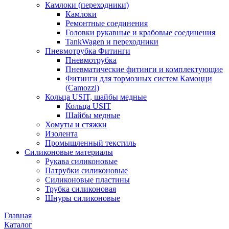
Камлоки (переходники)
Камлоки
Ремонтные соединения
Головки рукавные и крабовые соединения
TankWagen и переходники
Пневмотрубка Фитинги
Пневмотрубка
Пневматические фитинги и комплектующие
Фитинги для тормозных систем Камоцци
(Camozzi)
Кольца USIT, шайбы медные
Кольца USIT
Шайбы медные
Хомуты и стяжки
Изолента
Промышленный текстиль
Силиконовые материалы
Рукава силиконовые
Патрубки силиконовые
Силиконовые пластины
Трубка силиконовая
Шнуры силиконовые
Главная
Каталог