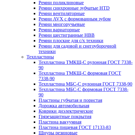
Ремни поликлиновые
Ремни синхронные зубчатые HTD
Ремни вентиляторные
Ремни AVX с формованным зубом
Ремни многоручьевые
Ремни вариаторные
Ремни шестигранные HBB
Ремни плоские для с/х техники
Ремни для садовой и снегоуборочной
техники
Техпластины
Техпластина ТМКЩ-С рулонная ГОСТ 7338-
90
Техпластина ТМКЩ-С формовая ГОСТ
7338-90
Техпластина МБС-С рулонная ГОСТ 7338-90
Техпластина МБС-С формовая ГОСТ 7338-
90
Пластины губчатая и пористая
Дорожка автомобильная
Коврики диэлектрические
Грязезащитные покрытия
Пластина вакуумная
Пластина пищевая ГОСТ 17133-83
Шнуры резиновые