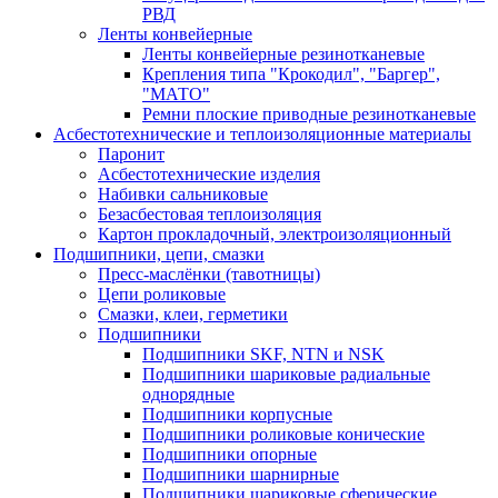
РВД
Ленты конвейерные
Ленты конвейерные резинотканевые
Крепления типа "Крокодил", "Баргер",
"МАТО"
Ремни плоские приводные резинотканевые
Асбестотехнические и теплоизоляционные материалы
Паронит
Асбестотехнические изделия
Набивки сальниковые
Безасбестовая теплоизоляция
Картон прокладочный, электроизоляционный
Подшипники, цепи, смазки
Пресс-маслёнки (тавотницы)
Цепи роликовые
Смазки, клеи, герметики
Подшипники
Подшипники SKF, NTN и NSK
Подшипники шариковые радиальные
однорядные
Подшипники корпусные
Подшипники роликовые конические
Подшипники опорные
Подшипники шарнирные
Подшипники шариковые сферические