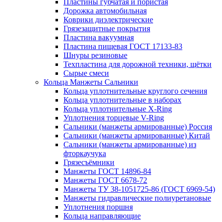
Пластины губчатая и пористая
Дорожка автомобильная
Коврики диэлектрические
Грязезащитные покрытия
Пластина вакуумная
Пластина пищевая ГОСТ 17133-83
Шнуры резиновые
Техпластина для дорожной техники, щётки
Сырые смеси
Кольца Манжеты Сальники
Кольца уплотнительные круглого сечения
Кольца уплотнительные в наборах
Кольца уплотнительные Х-Ring
Уплотнения торцевые V-Ring
Сальники (манжеты армированные) Россия
Сальники (манжеты армированные) Китай
Сальники (манжеты армированные) из
фторкаучука
Грязесъёмники
Манжеты ГОСТ 14896-84
Манжеты ГОСТ 6678-72
Манжеты ТУ 38-1051725-86 (ГОСТ 6969-54)
Манжеты гидравлические полиуретановые
Уплотнения поршня
Кольца направляющие