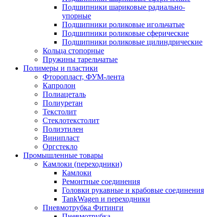
Подшипники шариковые радиально-
упорные
Подшипники роликовые игольчатые
Подшипники роликовые сферические
Подшипники роликовые цилиндрические
Кольца стопорные
Пружины тарельчатые
Полимеры и пластики
Фторопласт, ФУМ-лента
Капролон
Полиацеталь
Полиуретан
Текстолит
Стеклотекстолит
Полиэтилен
Винипласт
Оргстекло
Промышленные товары
Камлоки (переходники)
Камлоки
Ремонтные соединения
Головки рукавные и крабовые соединения
TankWagen и переходники
Пневмотрубка Фитинги
Пневмотрубка