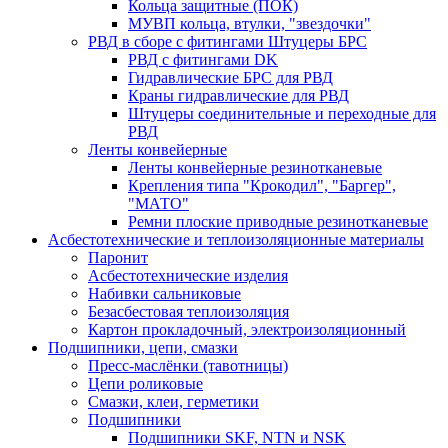
Кольца защитные (ПОК)
МУВП кольца, втулки, "звездочки"
РВД в сборе с фитингами Штуцеры БРС
РВД с фитингами DK
Гидравлические БРС для РВД
Краны гидравлические для РВД
Штуцеры соединительные и переходные для
РВД
Ленты конвейерные
Ленты конвейерные резинотканевые
Крепления типа "Крокодил", "Баргер",
"МАТО"
Ремни плоские приводные резинотканевые
Асбестотехнические и теплоизоляционные материалы
Паронит
Асбестотехнические изделия
Набивки сальниковые
Безасбестовая теплоизоляция
Картон прокладочный, электроизоляционный
Подшипники, цепи, смазки
Пресс-маслёнки (тавотницы)
Цепи роликовые
Смазки, клеи, герметики
Подшипники
Подшипники SKF, NTN и NSK