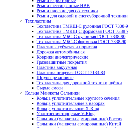
Ремни вариаторные
Ремни шестигранные HBB
Ремни плоские для с/х техники
Ремни для садовой и снегоуборочной техники
Техпластины
Техпластина ТМКЩ-С рулонная ГОСТ 7338-9
Техпластина ТМКЩ-С формовая ГОСТ 7338-
Техпластина МБС-С рулонная ГОСТ 7338-90
Техпластина МБС-С формовая ГОСТ 7338-90
Пластины губчатая и пористая
Дорожка автомобильная
Коврики диэлектрические
Грязезащитные покрытия
Пластина вакуумная
Пластина пищевая ГОСТ 17133-83
Шнуры резиновые
Техпластина для дорожной техники, щётки
Сырые смеси
Кольца Манжеты Сальники
Кольца уплотнительные круглого сечения
Кольца уплотнительные в наборах
Кольца уплотнительные Х-Ring
Уплотнения торцевые V-Ring
Сальники (манжеты армированные) Россия
Сальники (манжеты армированные) Китай