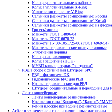
Кольца уплотнительные в наборах
Кольца уплотнительные Х-Ring
Уплотнения торцевые V-Ring
Сальники (манжеты армированные) Россия
Сальники (манжеты армированные) Китай
Сальники (манжеты армированные) из фторка
Грязесъёмники
Манжеты ГОСТ 14896-84
Манжеты ГОСТ 6678-72
Манжеты ТУ 38-1051725-86 (ГОСТ 6969-54)
Манжеты гидравлические полиуретановые
Уплотнения поршня
Кольца направляющие
Кольца защитные (ПОК)
МУВП кольца, втулки, "звездочки"
РВД в сборе с фитингами Штуцеры БРС
РВД с фитингами DK
Гидравлические БРС для РВД
Краны гидравлические для РВД
Штуцеры соединительные и переходные для 
Ленты конвейерные
Ленты конвейерные резинотканевые
Крепления типа "Крокодил", "Баргер", "МАТ
Ремни плоские приводные резинотканевые
Асбестотехнические и теплоизоляционные материалы