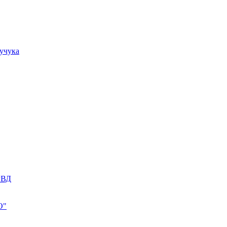
учука
РВД
О"