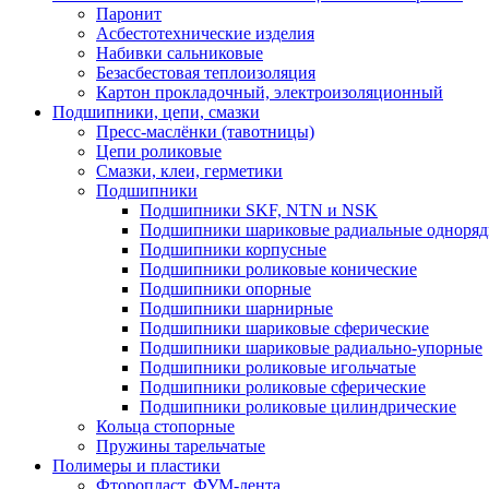
Паронит
Асбестотехнические изделия
Набивки сальниковые
Безасбестовая теплоизоляция
Картон прокладочный, электроизоляционный
Подшипники, цепи, смазки
Пресс-маслёнки (тавотницы)
Цепи роликовые
Смазки, клеи, герметики
Подшипники
Подшипники SKF, NTN и NSK
Подшипники шариковые радиальные одноря
Подшипники корпусные
Подшипники роликовые конические
Подшипники опорные
Подшипники шарнирные
Подшипники шариковые сферические
Подшипники шариковые радиально-упорные
Подшипники роликовые игольчатые
Подшипники роликовые сферические
Подшипники роликовые цилиндрические
Кольца стопорные
Пружины тарельчатые
Полимеры и пластики
Фторопласт, ФУМ-лента