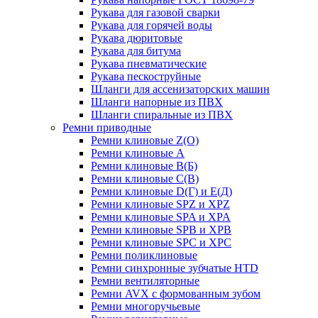
Рукава для газовой сварки
Рукава для горячей воды
Рукава дюритовые
Рукава для битума
Рукава пневматические
Рукава пескоструйные
Шланги для ассенизаторских машин
Шланги напорные из ПВХ
Шланги спиральные из ПВХ
Ремни приводные
Ремни клиновые Z(О)
Ремни клиновые А
Ремни клиновые В(Б)
Ремни клиновые С(В)
Ремни клиновые D(Г) и Е(Д)
Ремни клиновые SPZ и XPZ
Ремни клиновые SPA и XPA
Ремни клиновые SPB и XPB
Ремни клиновые SPC и XPC
Ремни поликлиновые
Ремни синхронные зубчатые HTD
Ремни вентиляторные
Ремни AVX с формованным зубом
Ремни многоручьевые