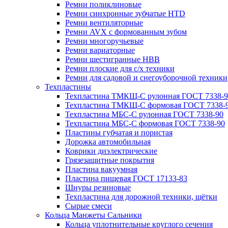
Ремни поликлиновые
Ремни синхронные зубчатые HTD
Ремни вентиляторные
Ремни AVX с формованным зубом
Ремни многоручьевые
Ремни вариаторные
Ремни шестигранные HBB
Ремни плоские для с/х техники
Ремни для садовой и снегоуборочной техники
Техпластины
Техпластина ТМКЩ-С рулонная ГОСТ 7338-9
Техпластина ТМКЩ-С формовая ГОСТ 7338-
Техпластина МБС-С рулонная ГОСТ 7338-90
Техпластина МБС-С формовая ГОСТ 7338-90
Пластины губчатая и пористая
Дорожка автомобильная
Коврики диэлектрические
Грязезащитные покрытия
Пластина вакуумная
Пластина пищевая ГОСТ 17133-83
Шнуры резиновые
Техпластина для дорожной техники, щётки
Сырые смеси
Кольца Манжеты Сальники
Кольца уплотнительные круглого сечения