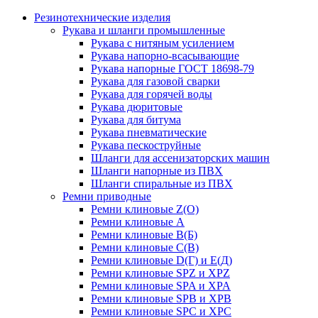
Резинотехнические изделия
Рукава и шланги промышленные
Рукава с нитяным усилением
Рукава напорно-всасывающие
Рукава напорные ГОСТ 18698-79
Рукава для газовой сварки
Рукава для горячей воды
Рукава дюритовые
Рукава для битума
Рукава пневматические
Рукава пескоструйные
Шланги для ассенизаторских машин
Шланги напорные из ПВХ
Шланги спиральные из ПВХ
Ремни приводные
Ремни клиновые Z(О)
Ремни клиновые А
Ремни клиновые В(Б)
Ремни клиновые С(В)
Ремни клиновые D(Г) и Е(Д)
Ремни клиновые SPZ и XPZ
Ремни клиновые SPA и XPA
Ремни клиновые SPB и XPB
Ремни клиновые SPC и XPC