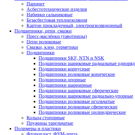
Паронит
Асбестотехнические изделия
Набивки сальниковые
Безасбестовая теплоизоляция
Картон прокладочный, электроизоляционный
Подшипники, цепи, смазки
Пресс-маслёнки (тавотницы)
Цепи роликовые
Смазки, клеи, герметики
Подшипники
Подшипники SKF, NTN и NSK
Подшипники шариковые радиальные одноря
Подшипники корпусные
Подшипники роликовые конические
Подшипники опорные
Подшипники шарнирные
Подшипники шариковые сферические
Подшипники шариковые радиально-упорные
Подшипники роликовые игольчатые
Подшипники роликовые сферические
Подшипники роликовые цилиндрические
Кольца стопорные
Пружины тарельчатые
Полимеры и пластики
Фторопласт, ФУМ-лента