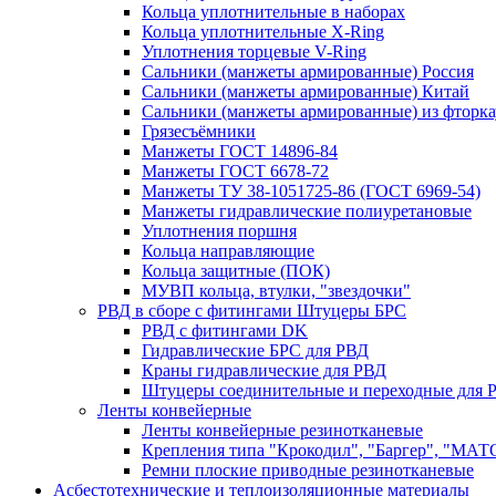
Кольца уплотнительные в наборах
Кольца уплотнительные Х-Ring
Уплотнения торцевые V-Ring
Сальники (манжеты армированные) Россия
Сальники (манжеты армированные) Китай
Сальники (манжеты армированные) из фторка
Грязесъёмники
Манжеты ГОСТ 14896-84
Манжеты ГОСТ 6678-72
Манжеты ТУ 38-1051725-86 (ГОСТ 6969-54)
Манжеты гидравлические полиуретановые
Уплотнения поршня
Кольца направляющие
Кольца защитные (ПОК)
МУВП кольца, втулки, "звездочки"
РВД в сборе с фитингами Штуцеры БРС
РВД с фитингами DK
Гидравлические БРС для РВД
Краны гидравлические для РВД
Штуцеры соединительные и переходные для 
Ленты конвейерные
Ленты конвейерные резинотканевые
Крепления типа "Крокодил", "Баргер", "МАТ
Ремни плоские приводные резинотканевые
Асбестотехнические и теплоизоляционные материалы