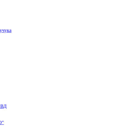
учука
РВД
О"