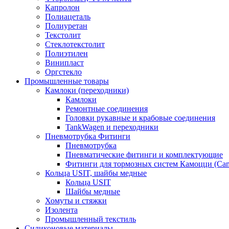
Капролон
Полиацеталь
Полиуретан
Текстолит
Стеклотекстолит
Полиэтилен
Винипласт
Оргстекло
Промышленные товары
Камлоки (переходники)
Камлоки
Ремонтные соединения
Головки рукавные и крабовые соединения
TankWagen и переходники
Пневмотрубка Фитинги
Пневмотрубка
Пневматические фитинги и комплектующие
Фитинги для тормозных систем Камоцци (Cam
Кольца USIT, шайбы медные
Кольца USIT
Шайбы медные
Хомуты и стяжки
Изолента
Промышленный текстиль
Силиконовые материалы