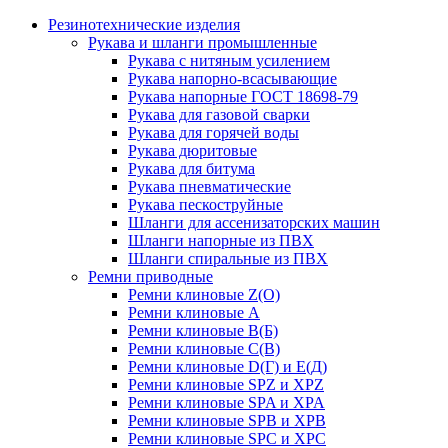
Резинотехнические изделия
Рукава и шланги промышленные
Рукава с нитяным усилением
Рукава напорно-всасывающие
Рукава напорные ГОСТ 18698-79
Рукава для газовой сварки
Рукава для горячей воды
Рукава дюритовые
Рукава для битума
Рукава пневматические
Рукава пескоструйные
Шланги для ассенизаторских машин
Шланги напорные из ПВХ
Шланги спиральные из ПВХ
Ремни приводные
Ремни клиновые Z(О)
Ремни клиновые А
Ремни клиновые В(Б)
Ремни клиновые С(В)
Ремни клиновые D(Г) и Е(Д)
Ремни клиновые SPZ и XPZ
Ремни клиновые SPA и XPA
Ремни клиновые SPB и XPB
Ремни клиновые SPC и XPC