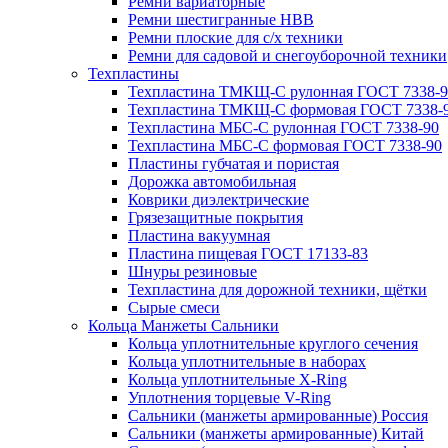
Ремни вариаторные
Ремни шестигранные HBB
Ремни плоские для с/х техники
Ремни для садовой и снегоуборочной техники
Техпластины
Техпластина ТМКЩ-С рулонная ГОСТ 7338-9
Техпластина ТМКЩ-С формовая ГОСТ 7338-
Техпластина МБС-С рулонная ГОСТ 7338-90
Техпластина МБС-С формовая ГОСТ 7338-90
Пластины губчатая и пористая
Дорожка автомобильная
Коврики диэлектрические
Грязезащитные покрытия
Пластина вакуумная
Пластина пищевая ГОСТ 17133-83
Шнуры резиновые
Техпластина для дорожной техники, щётки
Сырые смеси
Кольца Манжеты Сальники
Кольца уплотнительные круглого сечения
Кольца уплотнительные в наборах
Кольца уплотнительные Х-Ring
Уплотнения торцевые V-Ring
Сальники (манжеты армированные) Россия
Сальники (манжеты армированные) Китай