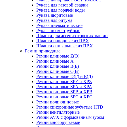
Рукава для газовой сварки
Рукава для горячей воды
Рукава дюритовые
Рукава для битума
Рукава пневматические
Рукава пескоструйные
Шланги для ассенизаторских машин
Шланги напорные из ПВХ
Шланги спиральные из ПВХ
Ремни приводные
Ремни клиновые Z(О)
Ремни клиновые А
Ремни клиновые В(Б)
Ремни клиновые С(В)
Ремни клиновые D(Г) и Е(Д)
Ремни клиновые SPZ и XPZ
Ремни клиновые SPA и XPA
Ремни клиновые SPB и XPB
Ремни клиновые SPC и XPC
Ремни поликлиновые
Ремни синхронные зубчатые HTD
Ремни вентиляторные
Ремни AVX с формованным зубом
Ремни многоручьевые