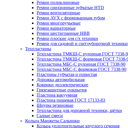
Ремни поликлиновые
Ремни синхронные зубчатые HTD
Ремни вентиляторные
Ремни AVX с формованным зубом
Ремни многоручьевые
Ремни вариаторные
Ремни шестигранные HBB
Ремни плоские для с/х техники
Ремни для садовой и снегоуборочной техники
Техпластины
Техпластина ТМКЩ-С рулонная ГОСТ 7338-9
Техпластина ТМКЩ-С формовая ГОСТ 7338-
Техпластина МБС-С рулонная ГОСТ 7338-90
Техпластина МБС-С формовая ГОСТ 7338-90
Пластины губчатая и пористая
Дорожка автомобильная
Коврики диэлектрические
Грязезащитные покрытия
Пластина вакуумная
Пластина пищевая ГОСТ 17133-83
Шнуры резиновые
Техпластина для дорожной техники, щётки
Сырые смеси
Кольца Манжеты Сальники
Кольца уплотнительные круглого сечения