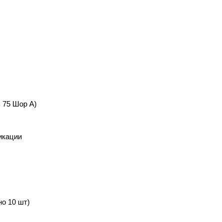
 75 Шор А)
икации
но 10 шт)