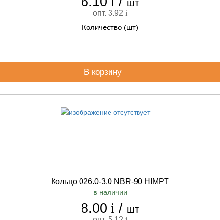
6.10
i
/
шт
опт. 3.92
i
Количество (шт)
В корзину
Кольцо 026.0-3.0 NBR-90 HIMPT
в наличии
8.00
i
/
шт
опт. 5.12
i