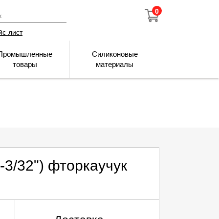
0
йс-лист
Промышленные
Силиконовые
товары
материалы
"-3/32") фторкаучук