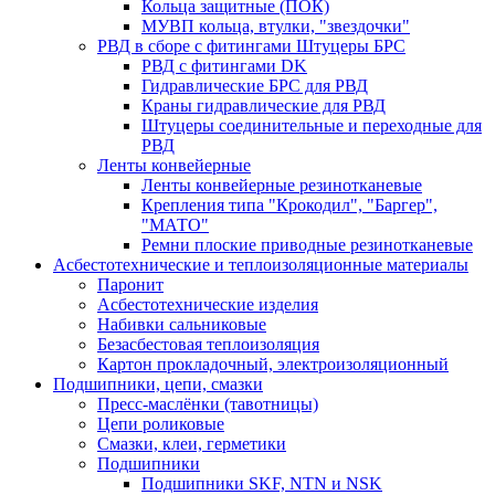
Кольца защитные (ПОК)
МУВП кольца, втулки, "звездочки"
РВД в сборе с фитингами Штуцеры БРС
РВД с фитингами DK
Гидравлические БРС для РВД
Краны гидравлические для РВД
Штуцеры соединительные и переходные для
РВД
Ленты конвейерные
Ленты конвейерные резинотканевые
Крепления типа "Крокодил", "Баргер",
"МАТО"
Ремни плоские приводные резинотканевые
Асбестотехнические и теплоизоляционные материалы
Паронит
Асбестотехнические изделия
Набивки сальниковые
Безасбестовая теплоизоляция
Картон прокладочный, электроизоляционный
Подшипники, цепи, смазки
Пресс-маслёнки (тавотницы)
Цепи роликовые
Смазки, клеи, герметики
Подшипники
Подшипники SKF, NTN и NSK