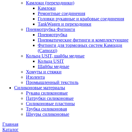
Камлоки (переходники)
Камлоки
Ремонтные соединения
Головки рукавные и крабовые соединения
TankWagen и переходники
Пневмотрубка Фитинги
Пневмотрубка
Пневматические фитинги и комплектующие
Фитинги для тормозных систем Камоцци
(Camozzi)
Кольца USIT, шайбы медные
Кольца USIT
Шайбы медные
Хомуты и стяжки
Изолента
Промышленный текстиль
Силиконовые материалы
Рукава силиконовые
Патрубки силиконовые
Силиконовые пластины
Трубка силиконовая
Шнуры силиконовые
Главная
Каталог