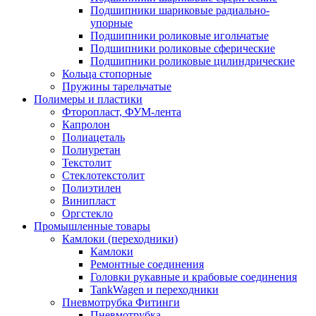
Подшипники шариковые радиально-
упорные
Подшипники роликовые игольчатые
Подшипники роликовые сферические
Подшипники роликовые цилиндрические
Кольца стопорные
Пружины тарельчатые
Полимеры и пластики
Фторопласт, ФУМ-лента
Капролон
Полиацеталь
Полиуретан
Текстолит
Стеклотекстолит
Полиэтилен
Винипласт
Оргстекло
Промышленные товары
Камлоки (переходники)
Камлоки
Ремонтные соединения
Головки рукавные и крабовые соединения
TankWagen и переходники
Пневмотрубка Фитинги
Пневмотрубка