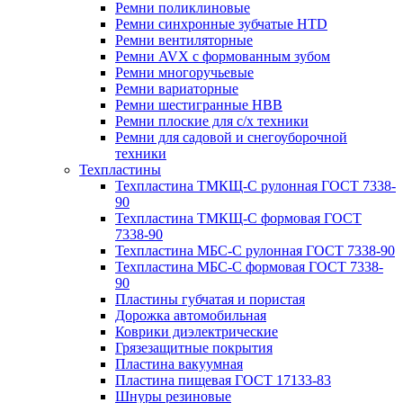
Ремни поликлиновые
Ремни синхронные зубчатые HTD
Ремни вентиляторные
Ремни AVX с формованным зубом
Ремни многоручьевые
Ремни вариаторные
Ремни шестигранные HBB
Ремни плоские для с/х техники
Ремни для садовой и снегоуборочной
техники
Техпластины
Техпластина ТМКЩ-С рулонная ГОСТ 7338-
90
Техпластина ТМКЩ-С формовая ГОСТ
7338-90
Техпластина МБС-С рулонная ГОСТ 7338-90
Техпластина МБС-С формовая ГОСТ 7338-
90
Пластины губчатая и пористая
Дорожка автомобильная
Коврики диэлектрические
Грязезащитные покрытия
Пластина вакуумная
Пластина пищевая ГОСТ 17133-83
Шнуры резиновые