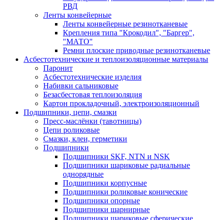
РВД
Ленты конвейерные
Ленты конвейерные резинотканевые
Крепления типа "Крокодил", "Баргер",
"МАТО"
Ремни плоские приводные резинотканевые
Асбестотехнические и теплоизоляционные материалы
Паронит
Асбестотехнические изделия
Набивки сальниковые
Безасбестовая теплоизоляция
Картон прокладочный, электроизоляционный
Подшипники, цепи, смазки
Пресс-маслёнки (тавотницы)
Цепи роликовые
Смазки, клеи, герметики
Подшипники
Подшипники SKF, NTN и NSK
Подшипники шариковые радиальные
однорядные
Подшипники корпусные
Подшипники роликовые конические
Подшипники опорные
Подшипники шарнирные
Подшипники шариковые сферические