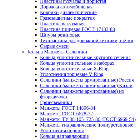
Пластины губчатая и пористая
Дорожка автомобильная
Коврики диэлектрические
Грязезащитные покрытия
Пластина вакуумная
Пластина пищевая ГОСТ 17133-83
Шнуры резиновые
Техпластина для дорожной техники, щётки
Сырые смеси
Кольца Манжеты Сальники
Кольца уплотнительные круглого сечения
Кольца уплотнительные в наборах
Кольца уплотнительные Х-Ring
Уплотнения торцевые V-Ring
Сальники (манжеты армированные) Россия
Сальники (манжеты армированные) Китай
Сальники (манжеты армированные) из
фторкаучука
Грязесъёмники
Манжеты ГОСТ 14896-84
Манжеты ГОСТ 6678-72
Манжеты ТУ 38-1051725-86 (ГОСТ 6969-54)
Манжеты гидравлические полиуретановые
Уплотнения поршня
Кольца направляющие