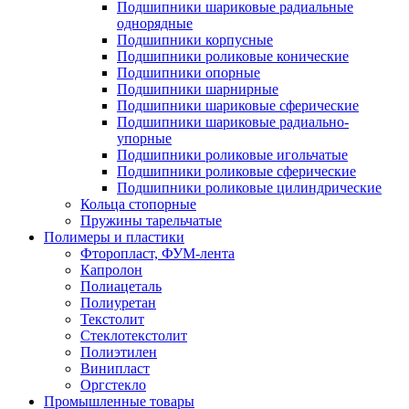
Подшипники шариковые радиальные
однорядные
Подшипники корпусные
Подшипники роликовые конические
Подшипники опорные
Подшипники шарнирные
Подшипники шариковые сферические
Подшипники шариковые радиально-
упорные
Подшипники роликовые игольчатые
Подшипники роликовые сферические
Подшипники роликовые цилиндрические
Кольца стопорные
Пружины тарельчатые
Полимеры и пластики
Фторопласт, ФУМ-лента
Капролон
Полиацеталь
Полиуретан
Текстолит
Стеклотекстолит
Полиэтилен
Винипласт
Оргстекло
Промышленные товары