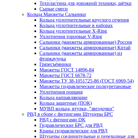
Техпластина для дорожной техники, щётки
Сырые смеси
Кольца Манжеты Сальники
Кольца уплотнительные круглого сечения
Кольца уплотнительные в наборах
Кольца уплотнительные Х-Ring
Уплотнения торцевые V-Ring
Сальники (манжеты армированные) Россия
Сальники (манжеты армированные) Китай
Сальники (манжеты армированные) из
фторкаучука
Грязесъёмники
Манжеты ГОСТ 14896-84
Манжеты ГОСТ 6678-72
Манжеты ТУ 38-1051725-86 (ГОСТ 6969-54)
Манжеты гидравлические полиуретановые
Уплотнения поршня
Кольца направляющие
Кольца защитные (ПОК)
МУВП кольца, втулки, "звездочки"
РВД в сборе с фитингами Штуцеры БРС
РВД с фитингами DK
Гидравлические БРС для РВД
Краны гидравлические для РВД
Штуцеры соединительные и переходные для