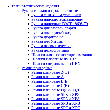
Резинотехнические изделия
Рукава и шланги промышленные
Рукава с нитяным усилением
Рукава напорно-всасывающие
Рукава напорные ГОСТ 18698-79
Рукава для газовой сварки
Рукава для горячей воды
Рукава дюритовые
Рукава для битума
Рукава пневматические
Рукава пескоструйные
Шланги для ассенизаторских машин
Шланги напорные из ПВХ
Шланги спиральные из ПВХ
Ремни приводные
Ремни клиновые Z(О)
Ремни клиновые А
Ремни клиновые В(Б)
Ремни клиновые С(В)
Ремни клиновые D(Г) и Е(Д)
Ремни клиновые SPZ и XPZ
Ремни клиновые SPA и XPA
Ремни клиновые SPB и XPB
Ремни клиновые SPC и XPC