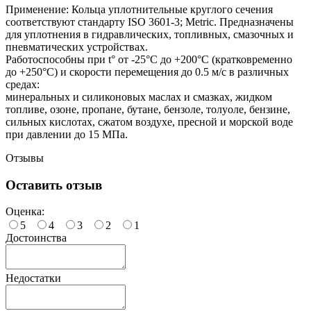
Применение: Кольца уплотнительные круглого сечения
соответствуют стандарту ISO 3601-3; Metric. Предназначены
для уплотнения в гидравлических, топливных, смазочных и
пневматических устройствах.
Работоспособны при t° от -25°С до +200°С (кратковременно
до +250°С) и скорости перемещения до 0.5 м/с в различных
средах:
минеральных и силиконовых маслах и смазках, жидком
топливе, озоне, пропане, бутане, бензоле, толуоле, бензине,
сильных кислотах, сжатом воздухе, пресной и морской воде
при давлении до 15 МПа.
Отзывы
Оставить отзыв
Оценка:
5
4
3
2
1
Достоинства
Недостатки