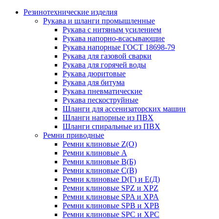
Резинотехнические изделия
Рукава и шланги промышленные
Рукава с нитяным усилением
Рукава напорно-всасывающие
Рукава напорные ГОСТ 18698-79
Рукава для газовой сварки
Рукава для горячей воды
Рукава дюритовые
Рукава для битума
Рукава пневматические
Рукава пескоструйные
Шланги для ассенизаторских машин
Шланги напорные из ПВХ
Шланги спиральные из ПВХ
Ремни приводные
Ремни клиновые Z(О)
Ремни клиновые А
Ремни клиновые В(Б)
Ремни клиновые С(В)
Ремни клиновые D(Г) и Е(Д)
Ремни клиновые SPZ и XPZ
Ремни клиновые SPA и XPA
Ремни клиновые SPB и XPB
Ремни клиновые SPC и XPC