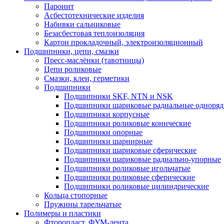
Паронит
Асбестотехнические изделия
Набивки сальниковые
Безасбестовая теплоизоляция
Картон прокладочный, электроизоляционный
Подшипники, цепи, смазки
Пресс-маслёнки (тавотницы)
Цепи роликовые
Смазки, клеи, герметики
Подшипники
Подшипники SKF, NTN и NSK
Подшипники шариковые радиальные одноря
Подшипники корпусные
Подшипники роликовые конические
Подшипники опорные
Подшипники шарнирные
Подшипники шариковые сферические
Подшипники шариковые радиально-упорные
Подшипники роликовые игольчатые
Подшипники роликовые сферические
Подшипники роликовые цилиндрические
Кольца стопорные
Пружины тарельчатые
Полимеры и пластики
Фторопласт, ФУМ-лента