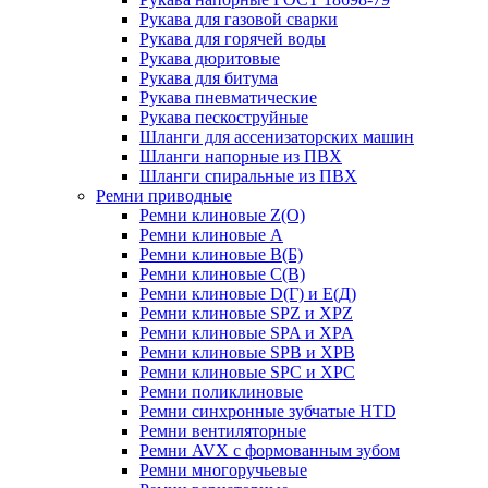
Рукава для газовой сварки
Рукава для горячей воды
Рукава дюритовые
Рукава для битума
Рукава пневматические
Рукава пескоструйные
Шланги для ассенизаторских машин
Шланги напорные из ПВХ
Шланги спиральные из ПВХ
Ремни приводные
Ремни клиновые Z(О)
Ремни клиновые А
Ремни клиновые В(Б)
Ремни клиновые С(В)
Ремни клиновые D(Г) и Е(Д)
Ремни клиновые SPZ и XPZ
Ремни клиновые SPA и XPA
Ремни клиновые SPB и XPB
Ремни клиновые SPC и XPC
Ремни поликлиновые
Ремни синхронные зубчатые HTD
Ремни вентиляторные
Ремни AVX с формованным зубом
Ремни многоручьевые