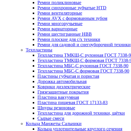
Ремни поликлиновые
Ремни синхронные зубчатые HTD
Ремни вентиляторные
Ремни AVX с формованным зубом
Ремни многоручьевые
Ремни вариаторные
Ремни шестигранные HBB
Ремни плоские для с/х техники
Ремни для садовой и снегоуборочной техники
Техпластины
Техпластина ТМКЩ-С рулонная ГОСТ 7338-9
Техпластина ТМКЩ-С формовая ГОСТ 7338-
Техпластина МБС-С рулонная ГОСТ 7338-90
Техпластина МБС-С формовая ГОСТ 7338-90
Пластины губчатая и пористая
Дорожка автомобильная
Коврики диэлектрические
Грязезащитные покрытия
Пластина вакуумная
Пластина пищевая ГОСТ 17133-83
Шнуры резиновые
Техпластина для дорожной техники, щётки
Сырые смеси
Кольца Манжеты Сальники
Кольца уплотнительные круглого сечения