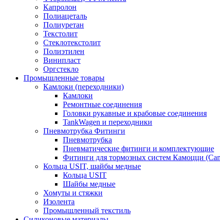
Капролон
Полиацеталь
Полиуретан
Текстолит
Стеклотекстолит
Полиэтилен
Винипласт
Оргстекло
Промышленные товары
Камлоки (переходники)
Камлоки
Ремонтные соединения
Головки рукавные и крабовые соединения
TankWagen и переходники
Пневмотрубка Фитинги
Пневмотрубка
Пневматические фитинги и комплектующие
Фитинги для тормозных систем Камоцци (Cam
Кольца USIT, шайбы медные
Кольца USIT
Шайбы медные
Хомуты и стяжки
Изолента
Промышленный текстиль
Силиконовые материалы