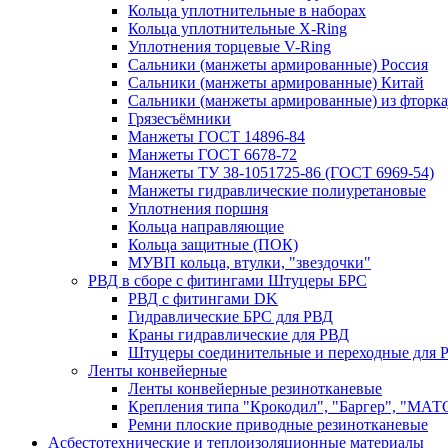
Кольца уплотнительные в наборах
Кольца уплотнительные Х-Ring
Уплотнения торцевые V-Ring
Сальники (манжеты армированные) Россия
Сальники (манжеты армированные) Китай
Сальники (манжеты армированные) из фторка
Грязесъёмники
Манжеты ГОСТ 14896-84
Манжеты ГОСТ 6678-72
Манжеты ТУ 38-1051725-86 (ГОСТ 6969-54)
Манжеты гидравлические полиуретановые
Уплотнения поршня
Кольца направляющие
Кольца защитные (ПОК)
МУВП кольца, втулки, "звездочки"
РВД в сборе с фитингами Штуцеры БРС
РВД с фитингами DK
Гидравлические БРС для РВД
Краны гидравлические для РВД
Штуцеры соединительные и переходные для 
Ленты конвейерные
Ленты конвейерные резинотканевые
Крепления типа "Крокодил", "Баргер", "МАТ
Ремни плоские приводные резинотканевые
Асбестотехнические и теплоизоляционные материалы