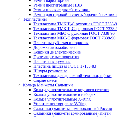
Ремни вариаторные
Ремни шестигранные HBB
Ремни плоские для с/х техники
Ремни для садовой и снегоуборочной техники
Техпластины
Техпластина ТМКЩ-С рулонная ГОСТ 7338-9
Техпластина ТМКЩ-С формовая ГОСТ 7338-
Техпластина МБС-С рулонная ГОСТ 7338-90
Техпластина МБС-С формовая ГОСТ 7338-90
Пластины губчатая и пористая
Дорожка автомобильная
Коврики диэлектрические
Грязезащитные покрытия
Пластина вакуумная
Пластина пищевая ГОСТ 17133-83
Шнуры резиновые
Техпластина для дорожной техники, щётки
Сырые смеси
Кольца Манжеты Сальники
Кольца уплотнительные круглого сечения
Кольца уплотнительные в наборах
Кольца уплотнительные Х-Ring
Уплотнения торцевые V-Ring
Сальники (манжеты армированные) Россия
Сальники (манжеты армированные) Китай