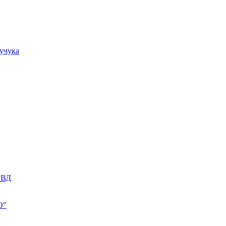
учука
РВД
О"