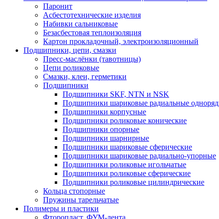
Паронит
Асбестотехнические изделия
Набивки сальниковые
Безасбестовая теплоизоляция
Картон прокладочный, электроизоляционный
Подшипники, цепи, смазки
Пресс-маслёнки (тавотницы)
Цепи роликовые
Смазки, клеи, герметики
Подшипники
Подшипники SKF, NTN и NSK
Подшипники шариковые радиальные одноря
Подшипники корпусные
Подшипники роликовые конические
Подшипники опорные
Подшипники шарнирные
Подшипники шариковые сферические
Подшипники шариковые радиально-упорные
Подшипники роликовые игольчатые
Подшипники роликовые сферические
Подшипники роликовые цилиндрические
Кольца стопорные
Пружины тарельчатые
Полимеры и пластики
Фторопласт, ФУМ-лента