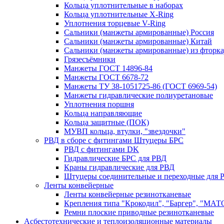
Кольца уплотнительные в наборах
Кольца уплотнительные Х-Ring
Уплотнения торцевые V-Ring
Сальники (манжеты армированные) Россия
Сальники (манжеты армированные) Китай
Сальники (манжеты армированные) из фторка
Грязесъёмники
Манжеты ГОСТ 14896-84
Манжеты ГОСТ 6678-72
Манжеты ТУ 38-1051725-86 (ГОСТ 6969-54)
Манжеты гидравлические полиуретановые
Уплотнения поршня
Кольца направляющие
Кольца защитные (ПОК)
МУВП кольца, втулки, "звездочки"
РВД в сборе с фитингами Штуцеры БРС
РВД с фитингами DK
Гидравлические БРС для РВД
Краны гидравлические для РВД
Штуцеры соединительные и переходные для 
Ленты конвейерные
Ленты конвейерные резинотканевые
Крепления типа "Крокодил", "Баргер", "МАТ
Ремни плоские приводные резинотканевые
Асбестотехнические и теплоизоляционные материалы