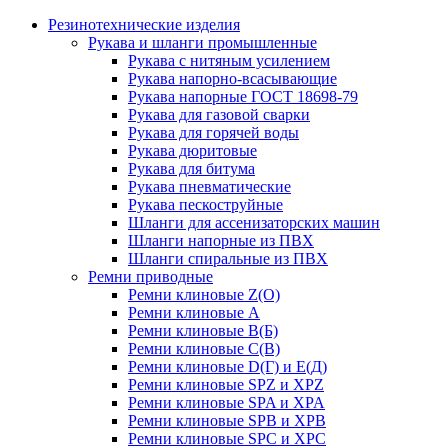
Резинотехнические изделия
Рукава и шланги промышленные
Рукава с нитяным усилением
Рукава напорно-всасывающие
Рукава напорные ГОСТ 18698-79
Рукава для газовой сварки
Рукава для горячей воды
Рукава дюритовые
Рукава для битума
Рукава пневматические
Рукава пескоструйные
Шланги для ассенизаторских машин
Шланги напорные из ПВХ
Шланги спиральные из ПВХ
Ремни приводные
Ремни клиновые Z(О)
Ремни клиновые А
Ремни клиновые В(Б)
Ремни клиновые С(В)
Ремни клиновые D(Г) и Е(Д)
Ремни клиновые SPZ и XPZ
Ремни клиновые SPA и XPA
Ремни клиновые SPB и XPB
Ремни клиновые SPC и XPC