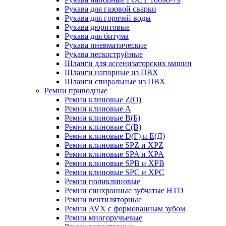
Рукава для газовой сварки
Рукава для горячей воды
Рукава дюритовые
Рукава для битума
Рукава пневматические
Рукава пескоструйные
Шланги для ассенизаторских машин
Шланги напорные из ПВХ
Шланги спиральные из ПВХ
Ремни приводные
Ремни клиновые Z(О)
Ремни клиновые А
Ремни клиновые В(Б)
Ремни клиновые С(В)
Ремни клиновые D(Г) и Е(Д)
Ремни клиновые SPZ и XPZ
Ремни клиновые SPA и XPA
Ремни клиновые SPB и XPB
Ремни клиновые SPC и XPC
Ремни поликлиновые
Ремни синхронные зубчатые HTD
Ремни вентиляторные
Ремни AVX с формованным зубом
Ремни многоручьевые