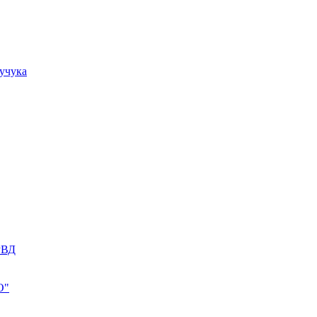
учука
РВД
О"