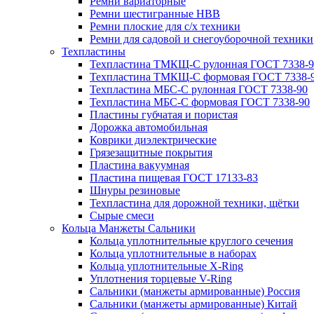
Ремни вариаторные
Ремни шестигранные HBB
Ремни плоские для с/х техники
Ремни для садовой и снегоуборочной техники
Техпластины
Техпластина ТМКЩ-С рулонная ГОСТ 7338-9
Техпластина ТМКЩ-С формовая ГОСТ 7338-
Техпластина МБС-С рулонная ГОСТ 7338-90
Техпластина МБС-С формовая ГОСТ 7338-90
Пластины губчатая и пористая
Дорожка автомобильная
Коврики диэлектрические
Грязезащитные покрытия
Пластина вакуумная
Пластина пищевая ГОСТ 17133-83
Шнуры резиновые
Техпластина для дорожной техники, щётки
Сырые смеси
Кольца Манжеты Сальники
Кольца уплотнительные круглого сечения
Кольца уплотнительные в наборах
Кольца уплотнительные Х-Ring
Уплотнения торцевые V-Ring
Сальники (манжеты армированные) Россия
Сальники (манжеты армированные) Китай