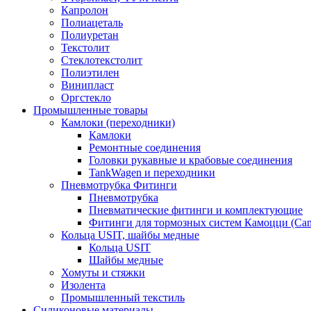
Капролон
Полиацеталь
Полиуретан
Текстолит
Стеклотекстолит
Полиэтилен
Винипласт
Оргстекло
Промышленные товары
Камлоки (переходники)
Камлоки
Ремонтные соединения
Головки рукавные и крабовые соединения
TankWagen и переходники
Пневмотрубка Фитинги
Пневмотрубка
Пневматические фитинги и комплектующие
Фитинги для тормозных систем Камоцци (Cam
Кольца USIT, шайбы медные
Кольца USIT
Шайбы медные
Хомуты и стяжки
Изолента
Промышленный текстиль
Силиконовые материалы