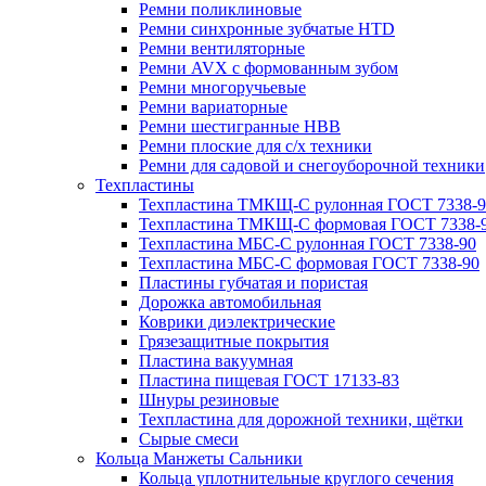
Ремни поликлиновые
Ремни синхронные зубчатые HTD
Ремни вентиляторные
Ремни AVX с формованным зубом
Ремни многоручьевые
Ремни вариаторные
Ремни шестигранные HBB
Ремни плоские для с/х техники
Ремни для садовой и снегоуборочной техники
Техпластины
Техпластина ТМКЩ-С рулонная ГОСТ 7338-9
Техпластина ТМКЩ-С формовая ГОСТ 7338-
Техпластина МБС-С рулонная ГОСТ 7338-90
Техпластина МБС-С формовая ГОСТ 7338-90
Пластины губчатая и пористая
Дорожка автомобильная
Коврики диэлектрические
Грязезащитные покрытия
Пластина вакуумная
Пластина пищевая ГОСТ 17133-83
Шнуры резиновые
Техпластина для дорожной техники, щётки
Сырые смеси
Кольца Манжеты Сальники
Кольца уплотнительные круглого сечения