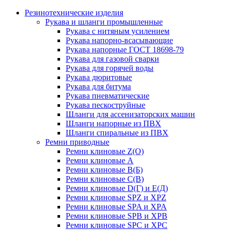
Резинотехнические изделия
Рукава и шланги промышленные
Рукава с нитяным усилением
Рукава напорно-всасывающие
Рукава напорные ГОСТ 18698-79
Рукава для газовой сварки
Рукава для горячей воды
Рукава дюритовые
Рукава для битума
Рукава пневматические
Рукава пескоструйные
Шланги для ассенизаторских машин
Шланги напорные из ПВХ
Шланги спиральные из ПВХ
Ремни приводные
Ремни клиновые Z(О)
Ремни клиновые А
Ремни клиновые В(Б)
Ремни клиновые С(В)
Ремни клиновые D(Г) и Е(Д)
Ремни клиновые SPZ и XPZ
Ремни клиновые SPA и XPA
Ремни клиновые SPB и XPB
Ремни клиновые SPC и XPC