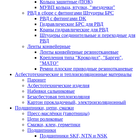
Кольца защитные (ПОК)
МУВП кольца, втулки, "звездочки"
РВД в сборе с фитингами Штуцеры БРС
РВД с фитингами DK
Гидравлические БРС для РВД
Краны гидравлические для РВД
Штуцеры соединительные и переходные для
РВД
Ленты конвейерные
Ленты конвейерные резинотканевые
Крепления типа "Крокодил", "Баргер",
"МАТО"
Ремни плоские приводные резинотканевые
Асбестотехнические и теплоизоляционные материалы
Паронит
Асбестотехнические изделия
Набивки сальниковые
Безасбестовая теплоизоляция
Картон прокладочный, электроизоляционный
Подшипники, цепи, смазки
Пресс-маслёнки (тавотницы)
Цепи роликовые
Смазки, клеи, герметики
Подшипники
Подшипники SKF, NTN и NSK