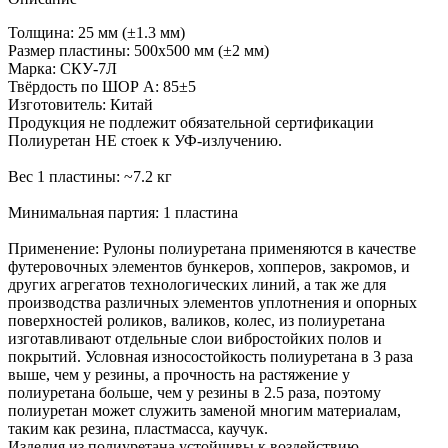
Толщина: 25 мм (±1.3 мм)
Размер пластины: 500х500 мм (±2 мм)
Марка: СКУ-7Л
Твёрдость по ШОР А: 85±5
Изготовитель: Китай
Продукция не подлежит обязательной сертификации
Полиуретан НЕ стоек к УФ-излучению.
Вес 1 пластины: ~7.2 кг
Минимальная партия: 1 пластина
Применение: Рулоны полиуретана применяются в качестве
футеровочных элементов бункеров, хопперов, закромов, и
других агрегатов технологических линий, а так же для
производства различных элементов уплотнения и опорных
поверхностей роликов, валиков, колес, из полиуретана
изготавливают отдельные слои вибростойких полов и
покрытий. Условная износостойкость полиуретана в 3 раза
выше, чем у резины, а прочность на растяжение у
полиуретана больше, чем у резины в 2.5 раза, поэтому
полиуретан может служить заменой многим материалам,
таким как резина, пластмасса, каучук.
Изделия из полиуретана устойчивы к воздействию