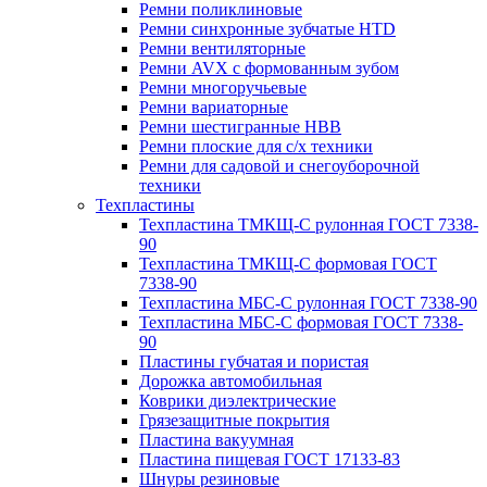
Ремни поликлиновые
Ремни синхронные зубчатые HTD
Ремни вентиляторные
Ремни AVX с формованным зубом
Ремни многоручьевые
Ремни вариаторные
Ремни шестигранные HBB
Ремни плоские для с/х техники
Ремни для садовой и снегоуборочной
техники
Техпластины
Техпластина ТМКЩ-С рулонная ГОСТ 7338-
90
Техпластина ТМКЩ-С формовая ГОСТ
7338-90
Техпластина МБС-С рулонная ГОСТ 7338-90
Техпластина МБС-С формовая ГОСТ 7338-
90
Пластины губчатая и пористая
Дорожка автомобильная
Коврики диэлектрические
Грязезащитные покрытия
Пластина вакуумная
Пластина пищевая ГОСТ 17133-83
Шнуры резиновые