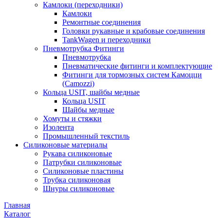
Камлоки (переходники)
Камлоки
Ремонтные соединения
Головки рукавные и крабовые соединения
TankWagen и переходники
Пневмотрубка Фитинги
Пневмотрубка
Пневматические фитинги и комплектующие
Фитинги для тормозных систем Камоцци
(Camozzi)
Кольца USIT, шайбы медные
Кольца USIT
Шайбы медные
Хомуты и стяжки
Изолента
Промышленный текстиль
Силиконовые материалы
Рукава силиконовые
Патрубки силиконовые
Силиконовые пластины
Трубка силиконовая
Шнуры силиконовые
Главная
Каталог