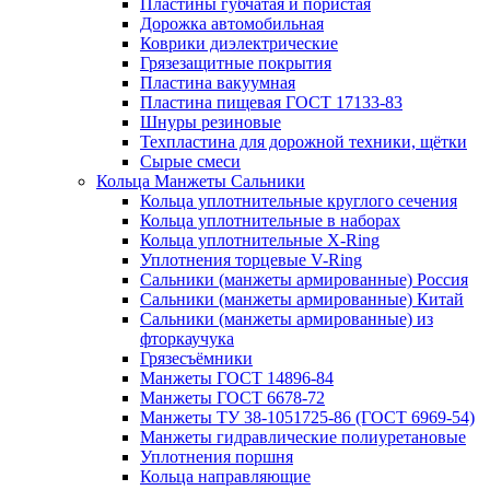
Пластины губчатая и пористая
Дорожка автомобильная
Коврики диэлектрические
Грязезащитные покрытия
Пластина вакуумная
Пластина пищевая ГОСТ 17133-83
Шнуры резиновые
Техпластина для дорожной техники, щётки
Сырые смеси
Кольца Манжеты Сальники
Кольца уплотнительные круглого сечения
Кольца уплотнительные в наборах
Кольца уплотнительные Х-Ring
Уплотнения торцевые V-Ring
Сальники (манжеты армированные) Россия
Сальники (манжеты армированные) Китай
Сальники (манжеты армированные) из
фторкаучука
Грязесъёмники
Манжеты ГОСТ 14896-84
Манжеты ГОСТ 6678-72
Манжеты ТУ 38-1051725-86 (ГОСТ 6969-54)
Манжеты гидравлические полиуретановые
Уплотнения поршня
Кольца направляющие