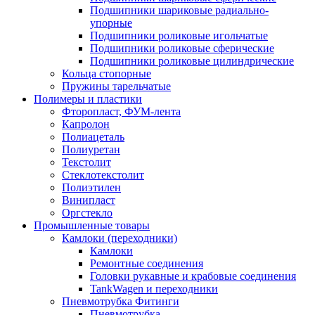
Подшипники шариковые радиально-
упорные
Подшипники роликовые игольчатые
Подшипники роликовые сферические
Подшипники роликовые цилиндрические
Кольца стопорные
Пружины тарельчатые
Полимеры и пластики
Фторопласт, ФУМ-лента
Капролон
Полиацеталь
Полиуретан
Текстолит
Стеклотекстолит
Полиэтилен
Винипласт
Оргстекло
Промышленные товары
Камлоки (переходники)
Камлоки
Ремонтные соединения
Головки рукавные и крабовые соединения
TankWagen и переходники
Пневмотрубка Фитинги
Пневмотрубка