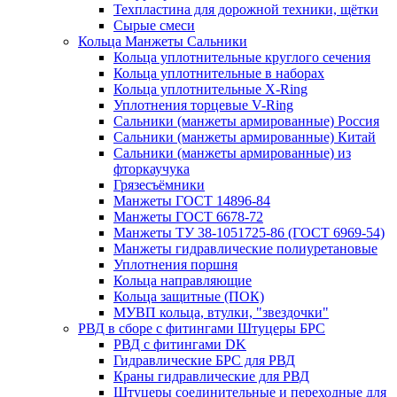
Техпластина для дорожной техники, щётки
Сырые смеси
Кольца Манжеты Сальники
Кольца уплотнительные круглого сечения
Кольца уплотнительные в наборах
Кольца уплотнительные Х-Ring
Уплотнения торцевые V-Ring
Сальники (манжеты армированные) Россия
Сальники (манжеты армированные) Китай
Сальники (манжеты армированные) из
фторкаучука
Грязесъёмники
Манжеты ГОСТ 14896-84
Манжеты ГОСТ 6678-72
Манжеты ТУ 38-1051725-86 (ГОСТ 6969-54)
Манжеты гидравлические полиуретановые
Уплотнения поршня
Кольца направляющие
Кольца защитные (ПОК)
МУВП кольца, втулки, "звездочки"
РВД в сборе с фитингами Штуцеры БРС
РВД с фитингами DK
Гидравлические БРС для РВД
Краны гидравлические для РВД
Штуцеры соединительные и переходные для