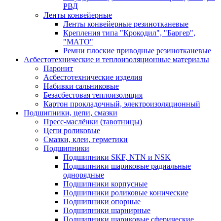
РВД
Ленты конвейерные
Ленты конвейерные резинотканевые
Крепления типа "Крокодил", "Баргер",
"МАТО"
Ремни плоские приводные резинотканевые
Асбестотехнические и теплоизоляционные материалы
Паронит
Асбестотехнические изделия
Набивки сальниковые
Безасбестовая теплоизоляция
Картон прокладочный, электроизоляционный
Подшипники, цепи, смазки
Пресс-маслёнки (тавотницы)
Цепи роликовые
Смазки, клеи, герметики
Подшипники
Подшипники SKF, NTN и NSK
Подшипники шариковые радиальные
однорядные
Подшипники корпусные
Подшипники роликовые конические
Подшипники опорные
Подшипники шарнирные
Подшипники шариковые сферические