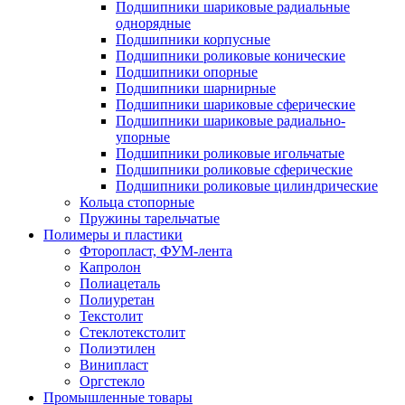
Подшипники шариковые радиальные
однорядные
Подшипники корпусные
Подшипники роликовые конические
Подшипники опорные
Подшипники шарнирные
Подшипники шариковые сферические
Подшипники шариковые радиально-
упорные
Подшипники роликовые игольчатые
Подшипники роликовые сферические
Подшипники роликовые цилиндрические
Кольца стопорные
Пружины тарельчатые
Полимеры и пластики
Фторопласт, ФУМ-лента
Капролон
Полиацеталь
Полиуретан
Текстолит
Стеклотекстолит
Полиэтилен
Винипласт
Оргстекло
Промышленные товары