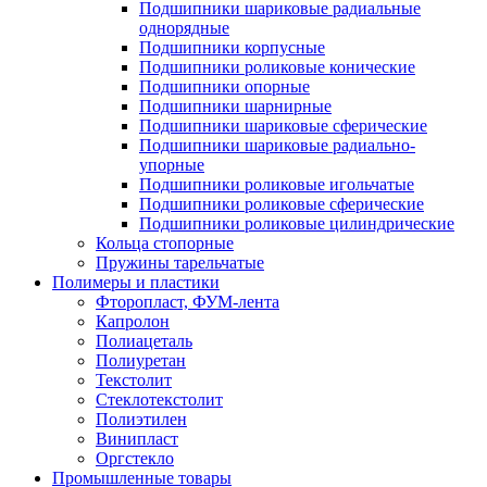
Подшипники шариковые радиальные
однорядные
Подшипники корпусные
Подшипники роликовые конические
Подшипники опорные
Подшипники шарнирные
Подшипники шариковые сферические
Подшипники шариковые радиально-
упорные
Подшипники роликовые игольчатые
Подшипники роликовые сферические
Подшипники роликовые цилиндрические
Кольца стопорные
Пружины тарельчатые
Полимеры и пластики
Фторопласт, ФУМ-лента
Капролон
Полиацеталь
Полиуретан
Текстолит
Стеклотекстолит
Полиэтилен
Винипласт
Оргстекло
Промышленные товары