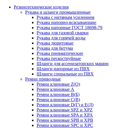
Резинотехнические изделия
Рукава и шланги промышленные
Рукава с нитяным усилением
Рукава напорно-всасывающие
Рукава напорные ГОСТ 18698-79
Рукава для газовой сварки
Рукава для горячей воды
Рукава дюритовые
Рукава для битума
Рукава пневматические
Рукава пескоструйные
Шланги для ассенизаторских машин
Шланги напорные из ПВХ
Шланги спиральные из ПВХ
Ремни приводные
Ремни клиновые Z(О)
Ремни клиновые А
Ремни клиновые В(Б)
Ремни клиновые С(В)
Ремни клиновые D(Г) и Е(Д)
Ремни клиновые SPZ и XPZ
Ремни клиновые SPA и XPA
Ремни клиновые SPB и XPB
Ремни клиновые SPC и XPC