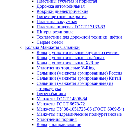
Пластины губчатая и пористая
Дорожка автомобильная
Коврики диэлектрические
Грязезащитные покрытия
Пластина вакуумная
Пластина пищевая ГОСТ 17133-83
Шнуры резиновые
Техпластина для дорожной техники, щётки
Сырые смеси
Кольца Манжеты Сальники
Кольца уплотнительные круглого сечения
Кольца уплотнительные в наборах
Кольца уплотнительные Х-Ring
Уплотнения торцевые V-Ring
Сальники (манжеты армированные) Россия
Сальники (манжеты армированные) Китай
Сальники (манжеты армированные) из
фторкаучука
Грязесъёмники
Манжеты ГОСТ 14896-84
Манжеты ГОСТ 6678-72
Манжеты ТУ 38-1051725-86 (ГОСТ 6969-54)
Манжеты гидравлические полиуретановые
Уплотнения поршня
Кольца направляющие