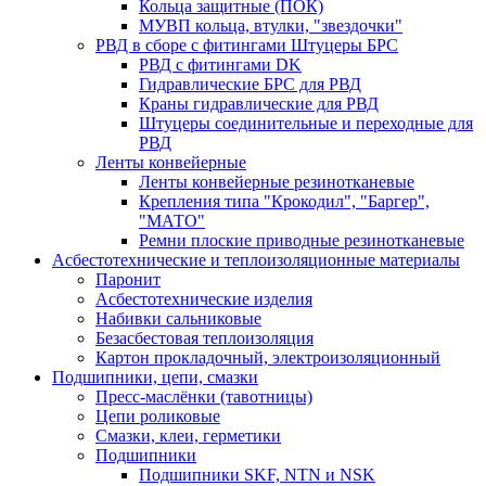
Кольца защитные (ПОК)
МУВП кольца, втулки, "звездочки"
РВД в сборе с фитингами Штуцеры БРС
РВД с фитингами DK
Гидравлические БРС для РВД
Краны гидравлические для РВД
Штуцеры соединительные и переходные для
РВД
Ленты конвейерные
Ленты конвейерные резинотканевые
Крепления типа "Крокодил", "Баргер",
"МАТО"
Ремни плоские приводные резинотканевые
Асбестотехнические и теплоизоляционные материалы
Паронит
Асбестотехнические изделия
Набивки сальниковые
Безасбестовая теплоизоляция
Картон прокладочный, электроизоляционный
Подшипники, цепи, смазки
Пресс-маслёнки (тавотницы)
Цепи роликовые
Смазки, клеи, герметики
Подшипники
Подшипники SKF, NTN и NSK