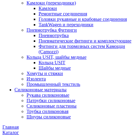
Камлоки (переходники)
Камлоки
Ремонтные соединения
Головки рукавные и крабовые соединения
TankWagen и переходники
Пневмотрубка Фитинги
Пневмотрубка
Пневматические фитинги и комплектующие
Фитинги для тормозных систем Камоцци
(Camozzi)
Кольца USIT, шайбы медные
Кольца USIT
Шайбы медные
Хомуты и стяжки
Изолента
Промышленный текстиль
Силиконовые материалы
Рукава силиконовые
Патрубки силиконовые
Силиконовые пластины
Трубка силиконовая
Шнуры силиконовые
Главная
Каталог