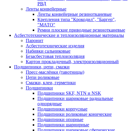
РВД
Ленты конвейерные
Ленты конвейерные резинотканевые
Крепления типа "Крокодил", "Баргер",
"МАТО"
Ремни плоские приводные резинотканевые
Асбестотехнические и теплоизоляционные материалы
Паронит
Асбестотехнические изделия
Набивки сальниковые
Безасбестовая теплоизоляция
Картон прокладочный, электроизоляционный
Подшипники, цепи, смазки
Пресс-маслёнки (тавотницы)
Цепи роликовые
Смазки, клеи, герметики
Подшипники
Подшипники SKF, NTN и NSK
Подшипники шариковые радиальные
однорядные
Подшипники корпусные
Подшипники роликовые конические
Подшипники опорные
Подшипники шарнирные
Подшипники шариковые сферические