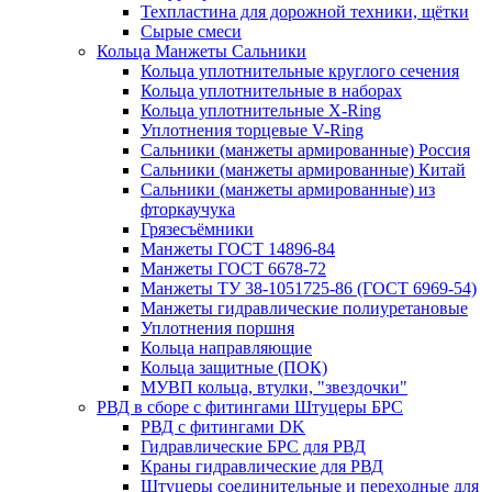
Техпластина для дорожной техники, щётки
Сырые смеси
Кольца Манжеты Сальники
Кольца уплотнительные круглого сечения
Кольца уплотнительные в наборах
Кольца уплотнительные Х-Ring
Уплотнения торцевые V-Ring
Сальники (манжеты армированные) Россия
Сальники (манжеты армированные) Китай
Сальники (манжеты армированные) из
фторкаучука
Грязесъёмники
Манжеты ГОСТ 14896-84
Манжеты ГОСТ 6678-72
Манжеты ТУ 38-1051725-86 (ГОСТ 6969-54)
Манжеты гидравлические полиуретановые
Уплотнения поршня
Кольца направляющие
Кольца защитные (ПОК)
МУВП кольца, втулки, "звездочки"
РВД в сборе с фитингами Штуцеры БРС
РВД с фитингами DK
Гидравлические БРС для РВД
Краны гидравлические для РВД
Штуцеры соединительные и переходные для