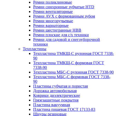
Ремни поликлиновые
Ремни синхронные зубчатые HTD
Ремни вентиляторные
Ремни AVX с формованным зубом
Ремни многоручьевые
Ремни вариаторные
Ремни шестигранные HBB
Ремни плоские для с/х техники
Ремни для садовой и снегоуборочной
техники
Техпластины
Техпластина ТМКЩ-С рулонная ГОСТ 7338-
90
Техпластина ТМКЩ-С формовая ГОСТ
7338-90
Техпластина МБС-С рулонная ГОСТ 7338-90
Техпластина МБС-С формовая ГОСТ 7338-
90
Пластины губчатая и пористая
Дорожка автомобильная
Коврики диэлектрические
Грязезащитные покрытия
Пластина вакуумная
Пластина пищевая ГОСТ 17133-83
Шнуры резиновые