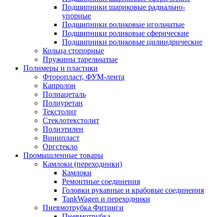
Подшипники шариковые радиально-
упорные
Подшипники роликовые игольчатые
Подшипники роликовые сферические
Подшипники роликовые цилиндрические
Кольца стопорные
Пружины тарельчатые
Полимеры и пластики
Фторопласт, ФУМ-лента
Капролон
Полиацеталь
Полиуретан
Текстолит
Стеклотекстолит
Полиэтилен
Винипласт
Оргстекло
Промышленные товары
Камлоки (переходники)
Камлоки
Ремонтные соединения
Головки рукавные и крабовые соединения
TankWagen и переходники
Пневмотрубка Фитинги
Пневмотрубка