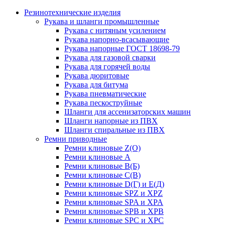
Резинотехнические изделия
Рукава и шланги промышленные
Рукава с нитяным усилением
Рукава напорно-всасывающие
Рукава напорные ГОСТ 18698-79
Рукава для газовой сварки
Рукава для горячей воды
Рукава дюритовые
Рукава для битума
Рукава пневматические
Рукава пескоструйные
Шланги для ассенизаторских машин
Шланги напорные из ПВХ
Шланги спиральные из ПВХ
Ремни приводные
Ремни клиновые Z(О)
Ремни клиновые А
Ремни клиновые В(Б)
Ремни клиновые С(В)
Ремни клиновые D(Г) и Е(Д)
Ремни клиновые SPZ и XPZ
Ремни клиновые SPA и XPA
Ремни клиновые SPB и XPB
Ремни клиновые SPC и XPC