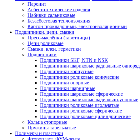
Паронит
Асбестотехнические изделия
Набивки сальниковые
Безасбестовая теплоизоляция
Картон прокладочный, электроизоляционный
Подшипники, цепи, смазки
Пресс-маслёнки (тавотницы)
Цепи роликовые
Смазки, клеи, герметики
Подшипники
Подшипники SKF, NTN и NSK
Подшипники шариковые радиальные одноря
Подшипники корпусные
Подшипники роликовые конические
Подшипники опорные
Подшипники шарнирные
Подшипники шариковые сферические
Подшипники шариковые радиально-упорные
Подшипники роликовые игольчатые
Подшипники роликовые сферические
Подшипники роликовые цилиндрические
Кольца стопорные
Пружины тарельчатые
Полимеры и пластики
Фторопласт, ФУМ-лента