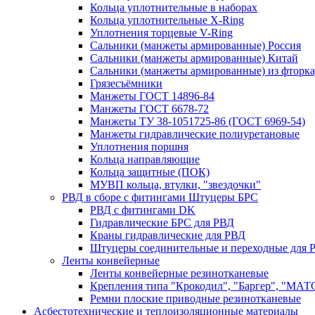
Кольца уплотнительные в наборах
Кольца уплотнительные Х-Ring
Уплотнения торцевые V-Ring
Сальники (манжеты армированные) Россия
Сальники (манжеты армированные) Китай
Сальники (манжеты армированные) из фторка
Грязесъёмники
Манжеты ГОСТ 14896-84
Манжеты ГОСТ 6678-72
Манжеты ТУ 38-1051725-86 (ГОСТ 6969-54)
Манжеты гидравлические полиуретановые
Уплотнения поршня
Кольца направляющие
Кольца защитные (ПОК)
МУВП кольца, втулки, "звездочки"
РВД в сборе с фитингами Штуцеры БРС
РВД с фитингами DK
Гидравлические БРС для РВД
Краны гидравлические для РВД
Штуцеры соединительные и переходные для 
Ленты конвейерные
Ленты конвейерные резинотканевые
Крепления типа "Крокодил", "Баргер", "МАТ
Ремни плоские приводные резинотканевые
Асбестотехнические и теплоизоляционные материалы