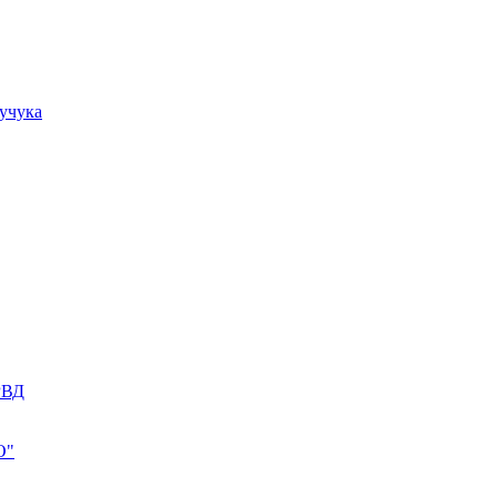
учука
РВД
О"