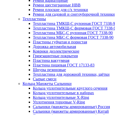
Ремни вариаторные
Ремни шестигранные HBB
Ремни плоские для с/х техники
Ремни для садовой и снегоуборочной техники
Техпластины
Техпластина ТМКЩ-С рулонная ГОСТ 7338-9
Техпластина ТМКЩ-С формовая ГОСТ 7338-
Техпластина МБС-С рулонная ГОСТ 7338-90
Техпластина МБС-С формовая ГОСТ 7338-90
Пластины губчатая и пористая
Дорожка автомобильная
Коврики диэлектрические
Грязезащитные покрытия
Пластина вакуумная
Пластина пищевая ГОСТ 17133-83
Шнуры резиновые
Техпластина для дорожной техники, щётки
Сырые смеси
Кольца Манжеты Сальники
Кольца уплотнительные круглого сечения
Кольца уплотнительные в наборах
Кольца уплотнительные Х-Ring
Уплотнения торцевые V-Ring
Сальники (манжеты армированные) Россия
Сальники (манжеты армированные) Китай