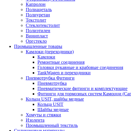
Капролон
Полиацеталь
Полиуретан
Текстолит
Стеклотекстолит
Полиэтилен
Винипласт
Оргстекло
Промышленные товары
Камлоки (переходники)
Камлоки
Ремонтные соединения
Головки рукавные и крабовые соединения
TankWagen и переходники
Пневмотрубка Фитинги
Пневмотрубка
Пневматические фитинги и комплектующие
Фитинги для тормозных систем Камоцци (Cam
Кольца USIT, шайбы медные
Кольца USIT
Шайбы медные
Хомуты и стяжки
Изолента
Промышленный текстиль
Силиконовые материалы