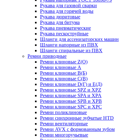
Рукава для газовой сварки
Рукава для горячей воды
Рукава дюритовые
Рукава для битума
Рукава пневматические
Рукава пескоструйные
Шланги для ассенизаторских машин
Шланги напорные из ПВХ
Шланги спиральные из ПВХ
Ремни приводные
Ремни клиновые Z(О)
Ремни клиновые А
Ремни клиновые В(Б)
Ремни клиновые С(В)
Ремни клиновые D(Г) и Е(Д)
Ремни клиновые SPZ и XPZ
Ремни клиновые SPA и XPA
Ремни клиновые SPB и XPB
Ремни клиновые SPC и XPC
Ремни поликлиновые
Ремни синхронные зубчатые HTD
Ремни вентиляторные
Ремни AVX с формованным зубом
Ремни многоручьевые