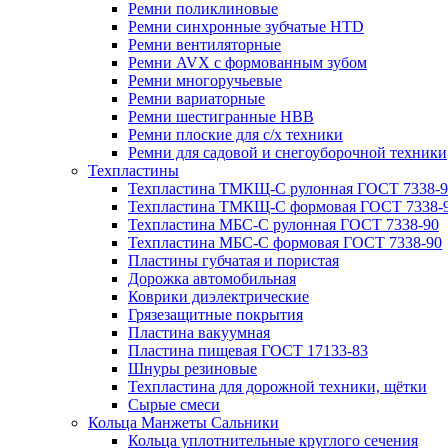
Ремни поликлиновые
Ремни синхронные зубчатые HTD
Ремни вентиляторные
Ремни AVX с формованным зубом
Ремни многоручьевые
Ремни вариаторные
Ремни шестигранные HBB
Ремни плоские для с/х техники
Ремни для садовой и снегоуборочной техники
Техпластины
Техпластина ТМКЩ-С рулонная ГОСТ 7338-9
Техпластина ТМКЩ-С формовая ГОСТ 7338-
Техпластина МБС-С рулонная ГОСТ 7338-90
Техпластина МБС-С формовая ГОСТ 7338-90
Пластины губчатая и пористая
Дорожка автомобильная
Коврики диэлектрические
Грязезащитные покрытия
Пластина вакуумная
Пластина пищевая ГОСТ 17133-83
Шнуры резиновые
Техпластина для дорожной техники, щётки
Сырые смеси
Кольца Манжеты Сальники
Кольца уплотнительные круглого сечения