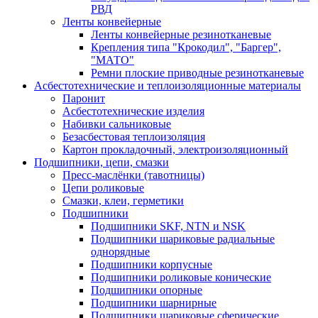
РВД
Ленты конвейерные
Ленты конвейерные резинотканевые
Крепления типа "Крокодил", "Баргер",
"МАТО"
Ремни плоские приводные резинотканевые
Асбестотехнические и теплоизоляционные материалы
Паронит
Асбестотехнические изделия
Набивки сальниковые
Безасбестовая теплоизоляция
Картон прокладочный, электроизоляционный
Подшипники, цепи, смазки
Пресс-маслёнки (тавотницы)
Цепи роликовые
Смазки, клеи, герметики
Подшипники
Подшипники SKF, NTN и NSK
Подшипники шариковые радиальные
однорядные
Подшипники корпусные
Подшипники роликовые конические
Подшипники опорные
Подшипники шарнирные
Подшипники шариковые сферические