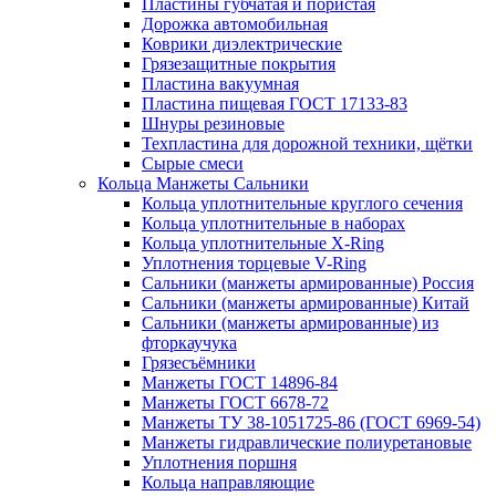
Пластины губчатая и пористая
Дорожка автомобильная
Коврики диэлектрические
Грязезащитные покрытия
Пластина вакуумная
Пластина пищевая ГОСТ 17133-83
Шнуры резиновые
Техпластина для дорожной техники, щётки
Сырые смеси
Кольца Манжеты Сальники
Кольца уплотнительные круглого сечения
Кольца уплотнительные в наборах
Кольца уплотнительные Х-Ring
Уплотнения торцевые V-Ring
Сальники (манжеты армированные) Россия
Сальники (манжеты армированные) Китай
Сальники (манжеты армированные) из
фторкаучука
Грязесъёмники
Манжеты ГОСТ 14896-84
Манжеты ГОСТ 6678-72
Манжеты ТУ 38-1051725-86 (ГОСТ 6969-54)
Манжеты гидравлические полиуретановые
Уплотнения поршня
Кольца направляющие