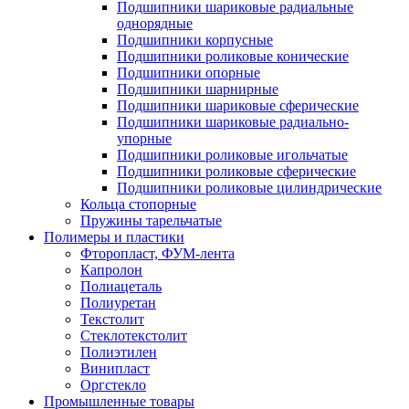
Подшипники шариковые радиальные
однорядные
Подшипники корпусные
Подшипники роликовые конические
Подшипники опорные
Подшипники шарнирные
Подшипники шариковые сферические
Подшипники шариковые радиально-
упорные
Подшипники роликовые игольчатые
Подшипники роликовые сферические
Подшипники роликовые цилиндрические
Кольца стопорные
Пружины тарельчатые
Полимеры и пластики
Фторопласт, ФУМ-лента
Капролон
Полиацеталь
Полиуретан
Текстолит
Стеклотекстолит
Полиэтилен
Винипласт
Оргстекло
Промышленные товары