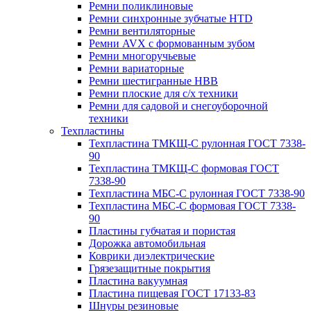
Ремни поликлиновые
Ремни синхронные зубчатые HTD
Ремни вентиляторные
Ремни AVX с формованным зубом
Ремни многоручьевые
Ремни вариаторные
Ремни шестигранные HBB
Ремни плоские для с/х техники
Ремни для садовой и снегоуборочной
техники
Техпластины
Техпластина ТМКЩ-С рулонная ГОСТ 7338-
90
Техпластина ТМКЩ-С формовая ГОСТ
7338-90
Техпластина МБС-С рулонная ГОСТ 7338-90
Техпластина МБС-С формовая ГОСТ 7338-
90
Пластины губчатая и пористая
Дорожка автомобильная
Коврики диэлектрические
Грязезащитные покрытия
Пластина вакуумная
Пластина пищевая ГОСТ 17133-83
Шнуры резиновые