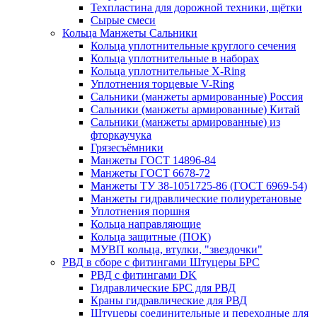
Техпластина для дорожной техники, щётки
Сырые смеси
Кольца Манжеты Сальники
Кольца уплотнительные круглого сечения
Кольца уплотнительные в наборах
Кольца уплотнительные Х-Ring
Уплотнения торцевые V-Ring
Сальники (манжеты армированные) Россия
Сальники (манжеты армированные) Китай
Сальники (манжеты армированные) из
фторкаучука
Грязесъёмники
Манжеты ГОСТ 14896-84
Манжеты ГОСТ 6678-72
Манжеты ТУ 38-1051725-86 (ГОСТ 6969-54)
Манжеты гидравлические полиуретановые
Уплотнения поршня
Кольца направляющие
Кольца защитные (ПОК)
МУВП кольца, втулки, "звездочки"
РВД в сборе с фитингами Штуцеры БРС
РВД с фитингами DK
Гидравлические БРС для РВД
Краны гидравлические для РВД
Штуцеры соединительные и переходные для