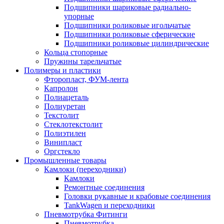
Подшипники шариковые радиально-
упорные
Подшипники роликовые игольчатые
Подшипники роликовые сферические
Подшипники роликовые цилиндрические
Кольца стопорные
Пружины тарельчатые
Полимеры и пластики
Фторопласт, ФУМ-лента
Капролон
Полиацеталь
Полиуретан
Текстолит
Стеклотекстолит
Полиэтилен
Винипласт
Оргстекло
Промышленные товары
Камлоки (переходники)
Камлоки
Ремонтные соединения
Головки рукавные и крабовые соединения
TankWagen и переходники
Пневмотрубка Фитинги
Пневмотрубка