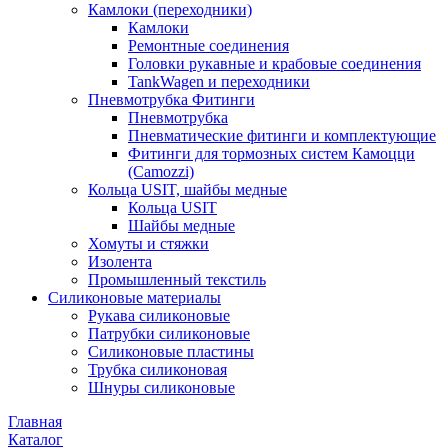
Камлоки (переходники)
Камлоки
Ремонтные соединения
Головки рукавные и крабовые соединения
TankWagen и переходники
Пневмотрубка Фитинги
Пневмотрубка
Пневматические фитинги и комплектующие
Фитинги для тормозных систем Камоцци
(Camozzi)
Кольца USIT, шайбы медные
Кольца USIT
Шайбы медные
Хомуты и стяжки
Изолента
Промышленный текстиль
Силиконовые материалы
Рукава силиконовые
Патрубки силиконовые
Силиконовые пластины
Трубка силиконовая
Шнуры силиконовые
Главная
Каталог