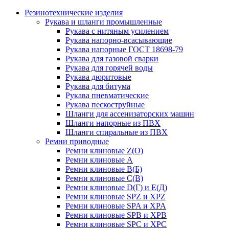
Резинотехнические изделия
Рукава и шланги промышленные
Рукава с нитяным усилением
Рукава напорно-всасывающие
Рукава напорные ГОСТ 18698-79
Рукава для газовой сварки
Рукава для горячей воды
Рукава дюритовые
Рукава для битума
Рукава пневматические
Рукава пескоструйные
Шланги для ассенизаторских машин
Шланги напорные из ПВХ
Шланги спиральные из ПВХ
Ремни приводные
Ремни клиновые Z(О)
Ремни клиновые А
Ремни клиновые В(Б)
Ремни клиновые С(В)
Ремни клиновые D(Г) и Е(Д)
Ремни клиновые SPZ и XPZ
Ремни клиновые SPA и XPA
Ремни клиновые SPB и XPB
Ремни клиновые SPC и XPC